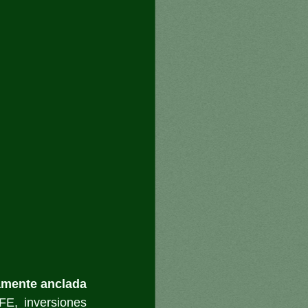
amente anclada 
E, inversiones 