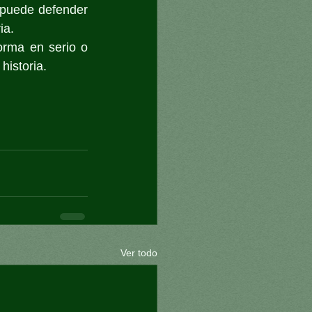
o puede defender 
ia.
rma en serio o 
historia.
Ver todo