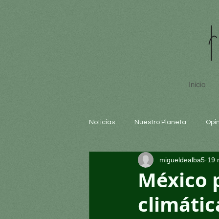
Inicio
Noticias
Nuestro Planeta
Opi
migueldealba5
19 
Arte y cultura
Educación
México 
climátic