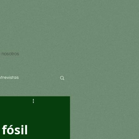
 nosotros
ntrevistas
fósil