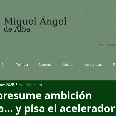
Acerca de
nión
Política
Ciencia
Videos
Actualidad
E
nov 2025
3 min de lectura
educación
presume ambición
a… y pisa el acelerador 