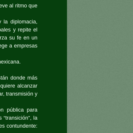
ve al ritmo que 
 la diplomacia, 
les y repite el 
rza su fe en un 
tege a empresas 
mexicana.
stán donde más 
 quiere alcanzar 
r, transmisión y 
 pública para 
“transición”, la 
evidencia internacional —y el consenso científico mostrado en la COP30— es contundente: 