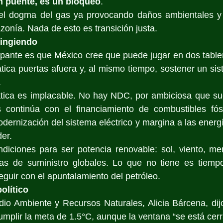
un puente, es un bloqueo
.
el dogma del gas ya provocando daños ambientales y 
onía. Nada de esto es transición justa.
fingiendo
ante es que México cree que puede jugar en dos tablero
mática puertas afuera y, al mismo tiempo, sostener un si
.
tica es implacable. No hay NDC, por ambiciosa que su
s continúa con el financiamiento de combustibles fósi
odernización del sistema eléctrico y margina a las energí
der.
diciones para ser potencia renovable: sol, viento, mer
s de suministro globales. Lo que no tiene es tiempo
guir con el apuntalamiento del petróleo.
olítico
dio Ambiente y Recursos Naturales, Alicia Bárcena, dij
mplir la meta de 1.5°C, aunque la ventana “se está cer