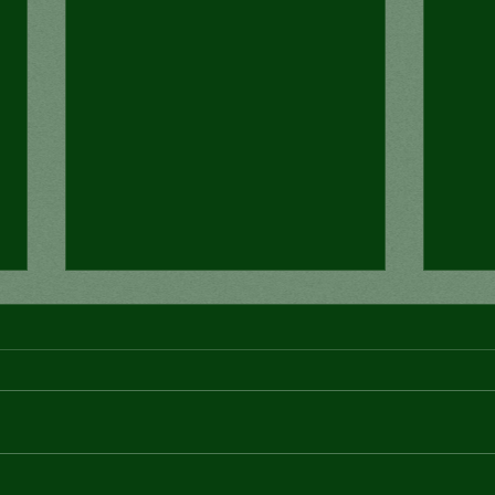
¿Co
Los desastres deben verse