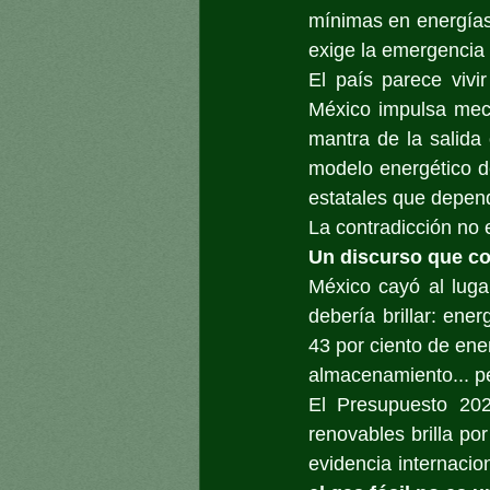
mínimas en energías 
exige la emergencia 
El país parece vivir
México impulsa mecan
mantra de la salida 
modelo energético d
estatales que depen
La contradicción no e
Un discurso que co
México cayó al lug
debería brillar: ener
43 por ciento de ener
almacenamiento... pe
El Presupuesto 202
renovables brilla por