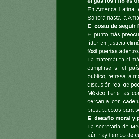
el gas fósil no es 
En América Latina, 
Sonora hasta la Amaz
El costo de seguir 
El punto más preocup
líder en justicia cli
fósil puertas adentro
La matemática climá
cumplirse si el paí
público, retrasa la m
discusión real de po
México tiene las con
cercanía con cadena
presupuestos para se
El desafío moral y p
La secretaria de Me
aún hay tiempo de cu