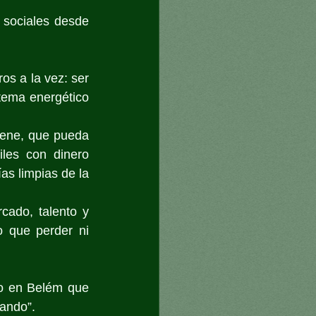
sociales desde 
s a la vez: ser 
stema energético 
ene, que pueda 
les con dinero 
as limpias de la 
cado, talento y 
 que perder ni 
o en Belém que 
rando”.