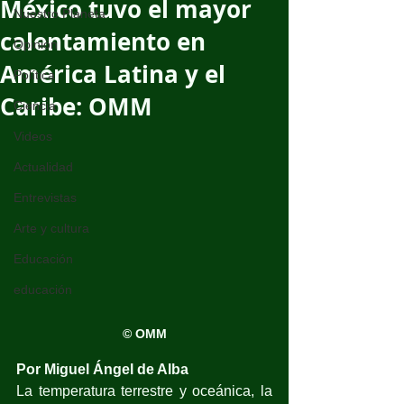
México tuvo el mayor
Nuestro Planeta
calentamiento en
Opinión
América Latina y el
Política
Caribe: OMM
Ciencia
Videos
Actualidad
Entrevistas
Arte y cultura
Educación
educación
© OMM
Por Miguel Ángel de Alba
La temperatura terrestre y oceánica, la 