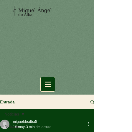
Entrada
Noticias
migueldealba5
Noticias
18 may
3 min de lectura