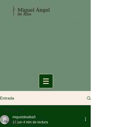
Entrada
Noticias
migueldealba5
Noticias
18 jun
4 min de lectura