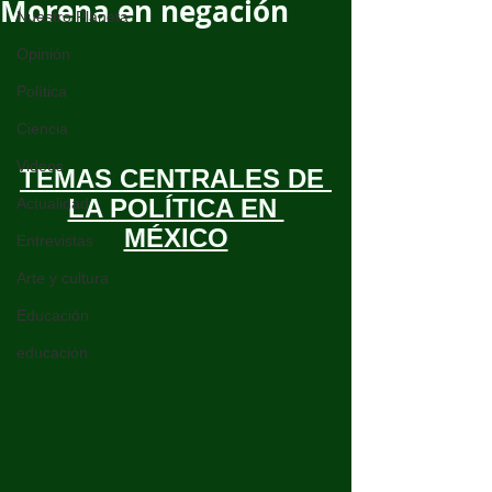
Morena en negación
Nuestro Planeta
Opinión
Política
Ciencia
Videos
TEMAS CENTRALES DE 
LA POLÍTICA EN 
Actualidad
MÉXICO
Entrevistas
Arte y cultura
Educación
educación