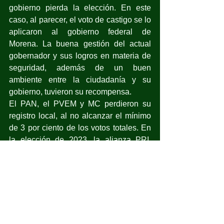
gobierno pierda la elección. En este 
caso, al parecer, el voto de castigo se lo 
aplicaron al gobierno federal de 
Morena. La buena gestión del actual 
gobernador y sus logros en materia de 
seguridad, además de un buen 
ambiente entre la ciudadanía y su 
gobierno, tuvieron su recompensa.
El PAN, el PVEM y MC perdieron su 
registro local, al no alcanzar el mínimo 
de 3 por ciento de los votos totales. En 
la elección de 2023, la alianza PRI, 
PAN y PRD fue una coalición 
afortunada. Triunfó su candidato a 
gobernador y ganaron los 16 distritos 
electorales. En aquella ocasión, el PAN 
obtuvo cinco diputaciones de mayoría. 
Ahora perdió hasta el registro.
Algo de la política del Gobierno Federal 