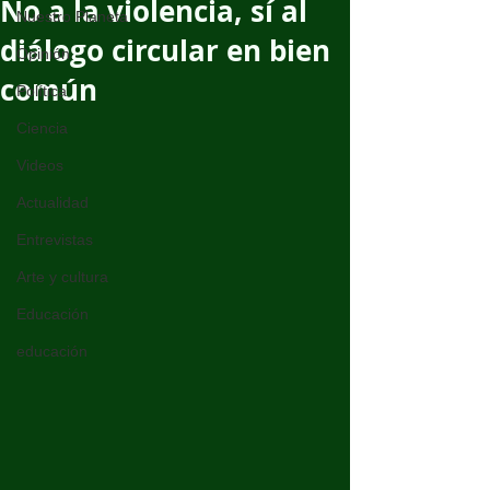
No a la violencia, sí al
Nuestro Planeta
diálogo circular en bien
Opinión
común
Política
Ciencia
Videos
Actualidad
Entrevistas
Arte y cultura
Educación
educación