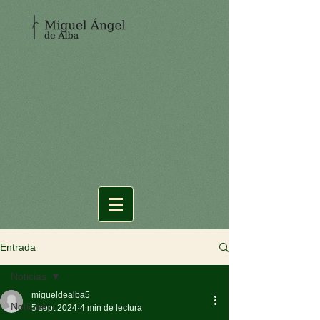
Entrada
Noticias
migueldealba5
Noticias
5 sept 2024
4 min de lectura