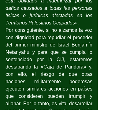
está obligado a indemnizar por los 
daños causados a todas las personas 
físicas o jurídicas afectadas en los 
Territorios Palestinos Ocupados».
Por consiguiente, si no alzamos la voz 
con dignidad para repudiar el proceder 
del primer ministro de Israel Benjamín 
Netanyahu y para que se cumpla lo 
sentenciado por la CIJ, estaremos 
destapando la «Caja de Pandora» y, 
con ello, el riesgo de que otras 
naciones militarmente poderosas 
ejecuten similares acciones en países 
que consideren pueden irrumpir y 
allanar. Por lo tanto, es vital desarrollar 
y/o fortalecer las políticas de resolución 
pacífica en la convivencia personal, 
familiar y social que permitan la 
equidad, la soberanía, la estabilidad 