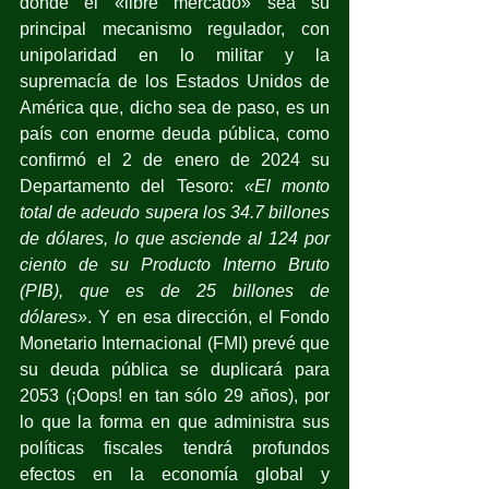
donde el «libre mercado» sea su 
principal mecanismo regulador, con 
unipolaridad en lo militar y la 
supremacía de los Estados Unidos de 
América que, dicho sea de paso, es un 
país con enorme deuda pública, como 
confirmó el 2 de enero de 2024 su 
Departamento del Tesoro: 
«El monto 
total de adeudo supera los 34.7 billones 
de dólares, lo que asciende al 124 por 
ciento de su Producto Interno Bruto 
(PIB), que es de 25 billones de 
dólares»
. Y en esa dirección, el Fondo 
Monetario Internacional (FMI) prevé que 
su deuda pública se duplicará para 
2053 (¡Oops! en tan sólo 29 años), por 
lo que la forma en que administra sus 
políticas fiscales tendrá profundos 
efectos en la economía global y 