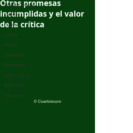
Otras promesas
Nuestro Planeta
incumplidas y el valor
Opinión
de la crítica
Política
Ciencia
Videos
Actualidad
Entrevistas
Arte y cultura
Educación
educación
© Cuartoscuro