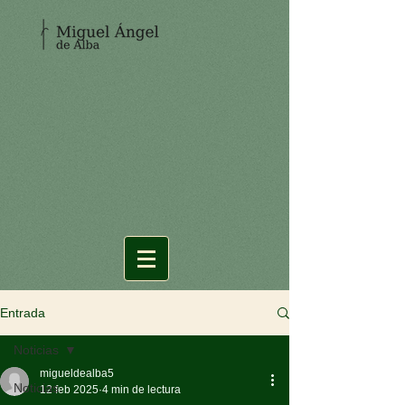
Entrada
Noticias
migueldealba5
Noticias
12 feb 2025
4 min de lectura