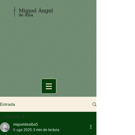
Entrada
Noticias
migueldealba5
Noticias
6 ago 2025
3 min de lectura