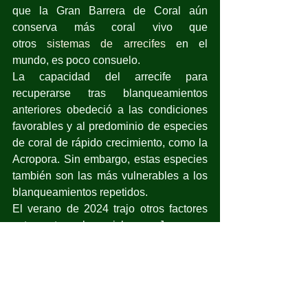
que la Gran Barrera de Coral aún 
conserva más coral vivo que 
otros 
sistemas de arrecifes
 en el 
mundo, es poco consuelo. 
La capacidad del arrecife para 
recuperarse tras blanqueamientos 
anteriores obedeció a las condiciones 
favorables y al predominio de especies 
de coral de rápido crecimiento, como la 
Acropora. Sin embargo, estas especies 
también son las más vulnerables a los 
blanqueamientos repetidos.
El verano de 2024 trajo otros factores 
estresantes: los ciclones Jasper y 
Kirrily, grandes inundaciones por lluvias 
y escorrentías y brotes de estrellas de 
mar corona de 
espinas, 
depredadores
 voraces que 
causan estragos en los corales.