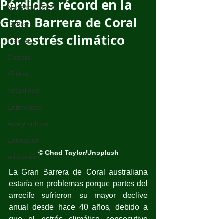
Pérdidas récord en la
Nuestro Planeta
Gran Barrera de Coral
Opinión
por estrés climático
Política
Ciencia
Videos
Actualidad
Entrevistas
Arte y cultura
Educación
© Chad Taylor/Unsplash
educación
La Gran Barrera de Coral australiana 
estaría en problemas porque partes del 
arrecife sufrieron su mayor declive 
anual desde hace 40 años, debido a 
que el estrés climático consecutivo 