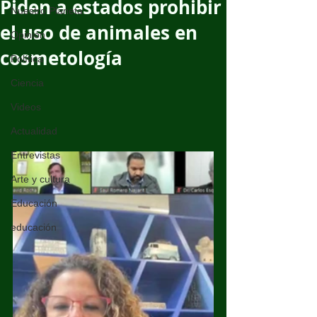
Piden a estados prohibir
Nuestro Planeta
el uso de animales en
Opinión
cosmetología
Política
Ciencia
Videos
Actualidad
Entrevistas
Arte y cultura
Educación
educación