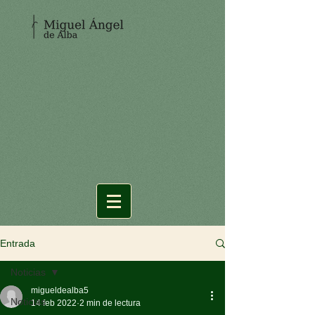
Entrada
Noticias
migueldealba5
Noticias
14 feb 2022
2 min de lectura