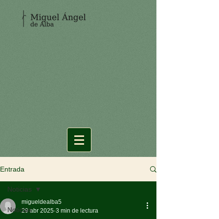
Entrada
Noticias
migueldealba5
Noticias
29 abr 2025
3 min de lectura