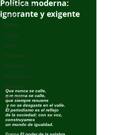
Política moderna:
Nuestro Planeta
ignorante y exigente
Opinión
Política
Ciencia
Videos
Actualidad
Entrevistas
Arte y cultura
Educación
Que nunca se calle, 
que nunca se calle, 
educación
que siempre resuene
 y no se desgaste en el valle.
El periodismo es el reflejo
de la sociedad; con su voz, 
construyamos 
un mundo de igualdad.
Poema
El poder de la palabra 