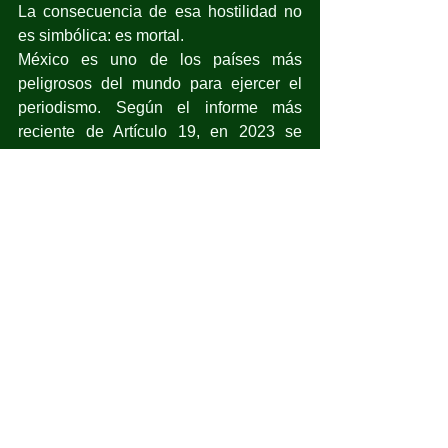
La consecuencia de esa hostilidad no 
es simbólica: es mortal.
México es uno de los países más 
peligrosos del mundo para ejercer el 
periodismo. Según el informe más 
reciente de Artículo 19, en 2023 se 
documentaron 561 agresiones contra 
periodistas, once de ellas letales. Y en 
más del 40 por ciento de los casos, los 
responsables fueron funcionarios 
públicos. No es sólo desdén, es 
persecución.
¿Se puede revertir la tendencia? Sólo 
si se reconoce que la prensa es un 
contrapeso, no un accesorio. Preguntar 
es una función democrática, no una 
concesión graciosa. El micrófono no es 
para elogiar, sino para pedir cuentas. La 
prensa libre incomoda porque hace lo 