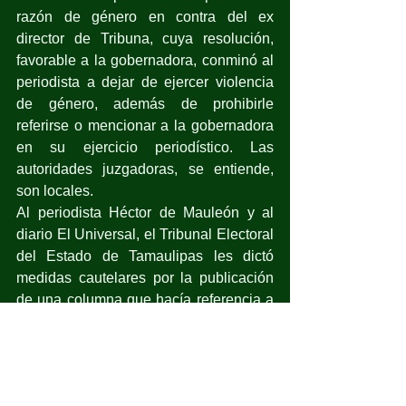
razón de género en contra del ex 
director de Tribuna, cuya resolución, 
favorable a la gobernadora, conminó al 
periodista a dejar de ejercer violencia 
de género, además de prohibirle 
referirse o mencionar a la gobernadora 
en su ejercicio periodístico. Las 
autoridades juzgadoras, se entiende, 
son locales.
Al periodista Héctor de Mauleón y al 
diario El Universal, el Tribunal Electoral 
del Estado de Tamaulipas les dictó 
medidas cautelares por la publicación 
de una columna que hacía referencia a 
posibles vínculos entre políticos y redes 
de corrupción en esa entidad. Por lo 
pronto, el Tribunal ordenó la 
eliminación de la columna.