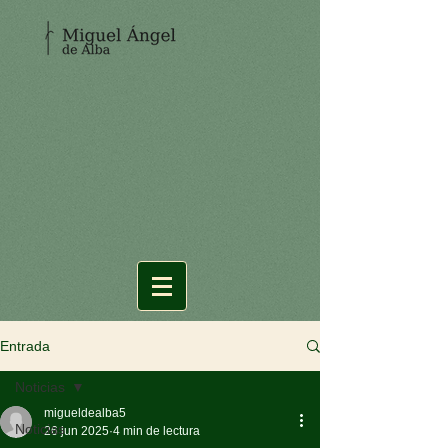
Entrada
Noticias
migueldealba5
Noticias
26 jun 2025
4 min de lectura