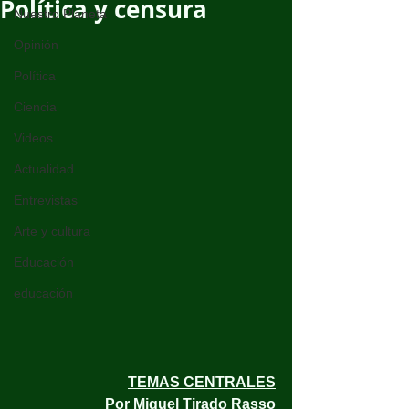
Política y censura
Nuestro Planeta
Opinión
Política
Ciencia
Videos
Actualidad
Entrevistas
Arte y cultura
Educación
educación
TEMAS CENTRALES
Por Miguel Tirado Rasso