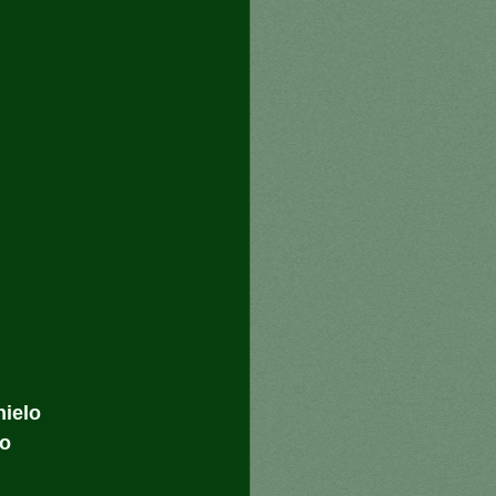
ielo 
o 