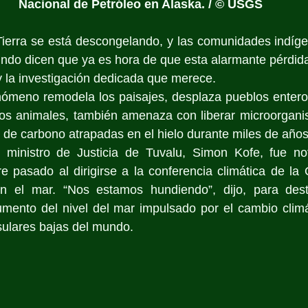
Nacional de Petróleo en Alaska. / © USGS
Tierra se está descongelando, y las comunidades indígen
mundo dicen que ya es hora de que esta alarmante pérdida 
y la investigación dedicada que merece. 
ómeno remodela los paisajes, desplaza pueblos enteros 
 los animales, también amenaza con liberar microorgani
 de carbono atrapadas en el hielo durante miles de años
inistro de Justicia de Tuvalu, Simon Kofe, fue noti
pasado al dirigirse a la conferencia climática de la
en el mar. “Nos estamos hundiendo”, dijo, para desta
umento del nivel del mar impulsado por el cambio climá
sulares bajas del mundo.