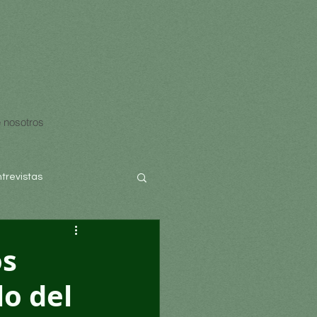
 nosotros
ntrevistas
os
lo del