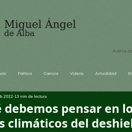
Acerca de
nión
Política
Ciencia
Videos
Actualidad
E
eb 2022
13 min de lectura
educación
é debemos pensar en l
 climáticos del deshie