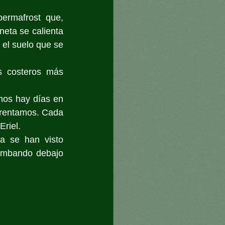
ermafrost que, 
eta se calienta 
el suelo que se 
s costeros más 
nos hay días en 
frentamos. Cada 
Eriel.
a se han visto 
umbando debajo 