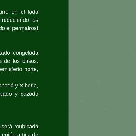
rre en el lado 
reduciendo los 
o el permafrost 
tado congelada 
 de los casos, 
misferio norte, 
nadá y Siberia, 
ajado y cazado 
será reubicada 
región ártica de 