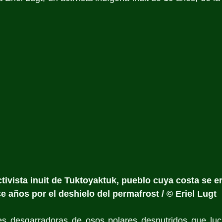
activista inuit de Tuktoyaktuk, pueblo cuya costa se 
e años por el deshielo del permafrost / © Eriel Lugt
s desgarradoras de osos polares desnutridos que luc