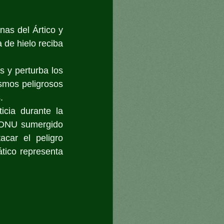
as del Ártico y 
de hielo reciba 
y perturba los 
smos peligrosos 
. 
cia durante la 
 ONU sumergido 
car el peligro 
tico representa 