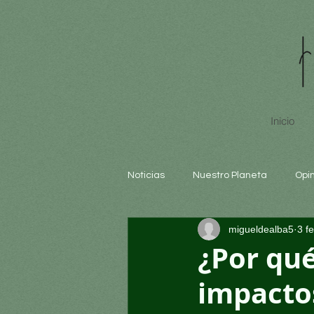
Inicio
Noticias
Nuestro Planeta
Opi
migueldealba5
3 f
Arte y cultura
Educación
¿Por qu
impactos