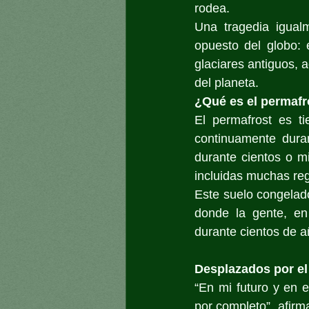
rodea.
Una tragedia igual
opuesto del globo: 
glaciares antiguos, 
del planeta.
¿Qué es el permafr
El permafrost es ti
continuamente dura
durante cientos o mi
incluidas muchas re
Este suelo congelad
donde la gente, en
durante cientos de a
Desplazados por el
“En mi futuro y en 
por completo”, afirma