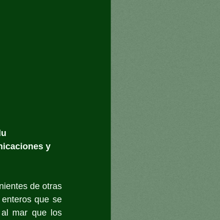
u 
nicaciones y 
ientes de otras 
s enteros que se 
al mar que los 