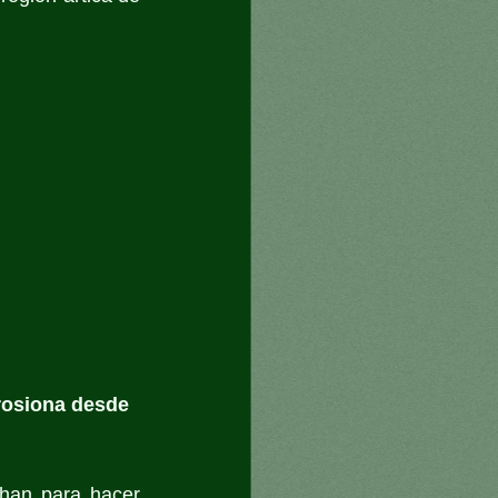
erosiona desde 
han para hacer 