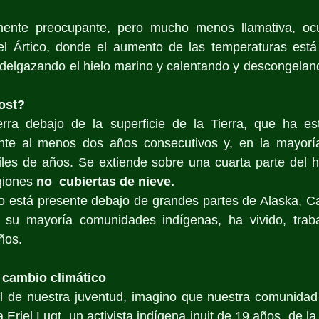
mente preocupante, pero mucho menos llamativa, ocu
el Ártico, donde el aumento de las temperaturas está 
adelgazando el hielo marino y calentando y descongeland
ost?
erra debajo de la superficie de la Tierra, que ha es
nte al menos dos años consecutivos y, en la mayoría
les de años. Se extiende sobre una cuarta parte del he
giones 
no  cubiertas de nieve.
o está presente debajo de grandes partes de Alaska, Ca
 su mayoría comunidades indígenas, ha vivido, trab
ños.
 cambio climático
el de nuestra juventud, imagino que nuestra comunidad 
 Eriel Lugt, un activista indígena inuit de 19 años, de la 