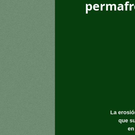
permafr
La erosió
que su
en