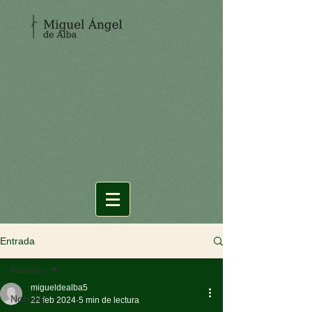
Entrada
Noticias
migueldealba5
Noticias
22 feb 2024
5 min de lectura