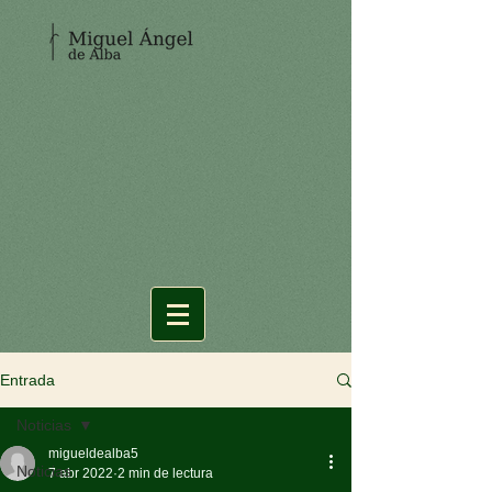
Entrada
Noticias
migueldealba5
Noticias
7 abr 2022
2 min de lectura