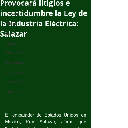
Provocará litigios e
Nuestro Planeta
incertidumbre la Ley de
Opinión
la Industria Eléctrica:
Política
Salazar
Ciencia
Videos
Actualidad
Entrevistas
Arte y cultura
Educación
educación
El embajador de Estados Unidos en 
México, Ken Salazar, afirmó que 