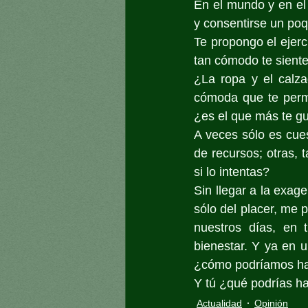
En el mundo y en el
y consentirse un poq
Te propongo el ejerc
tan cómodo te sientes
¿La ropa y el calza
cómoda que te perm
¿es el que más te gu
A veces sólo es cue
de recursos; otras,
si lo intentas?
Sin llegar a la exag
sólo del placer, me
nuestros días, en t
bienestar. Y ya en 
¿cómo podríamos hac
Y tú ¿qué podrías h
Actualidad
Opinión