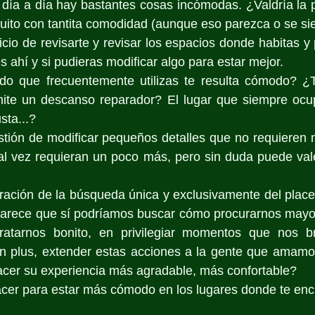
 día a día hay bastantes cosas incómodas. ¿Valdría la 
uito con tantita comodidad (aunque eso parezca o se sie
icio de revisarte y revisar los espacios donde habitas y 
 ahí y si pudieras modificar algo para estar mejor.
do que frecuentemente utilizas te resulta cómodo? ¿
ite un descanso reparador? El lugar que siempre ocu
sta...?
stión de modificar pequeños detalles que no requieren 
 tal vez requieran un poco más, pero sin duda puede va
eración de la búsqueda única y exclusivamente del placer 
 parece que sí podríamos buscar cómo procurarnos mayo
ratarnos bonito, en privilegiar momentos que nos br
un plus, extender estas acciones a la gente que amamos
er su experiencia más agradable, más confortable?
acer para estar más cómodo en los lugares donde te en