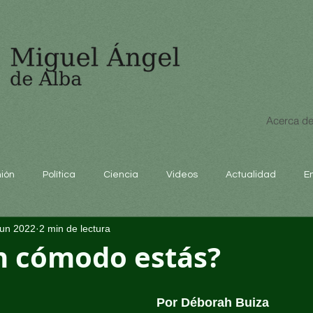
Acerca de
nión
Política
Ciencia
Videos
Actualidad
E
jun 2022
2 min de lectura
educación
n cómodo estás?
Por Déborah Buiza