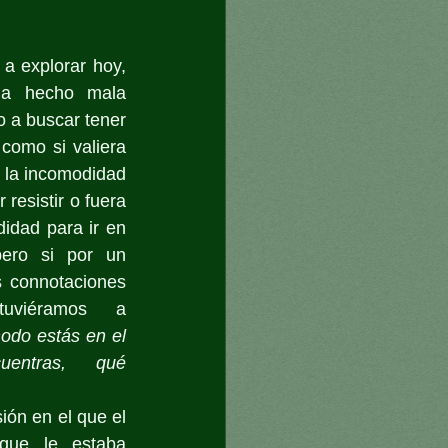
 explorar hoy, 
a hecho mala 
 a buscar tener 
como si valiera 
la incomodidad 
resistir o fuera 
idad para ir en 
ero si por un 
 connotaciones 
uviéramos a 
do estás en el 
entras, qué 
ón en el que el 
 que le estaba 