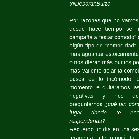
@DeborahBuiza
Por razones que no vamos a
desde hace tiempo se h
campaña a “estar cómodo” o
algún tipo de “comodidad”, 
más aguantar estoicamente 
o nos dieran más puntos por 
más valiente dejar la comod
busca de lo incómodo, p
momento le quitáramos las
negativas y nos det
preguntarnos 
¿qué tan cómo
lugar donde te encu
responderías? 
Recuerdo un día en una sesi
terapeuta interrumpió lo