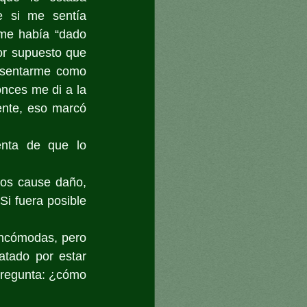
e si me sentía 
e había “dado 
or supuesto que 
sentarme como 
nces me di a la 
ente, eso marcó 
ta de que lo 
os cause daño, 
i fuera posible 
ncómodas, pero 
tado por estar 
pregunta: ¿cómo 