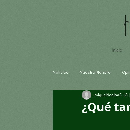
Inicio
Noticias
Nuestro Planeta
Opi
migueldealba5
18 
Arte y cultura
Educación
¿Qué ta