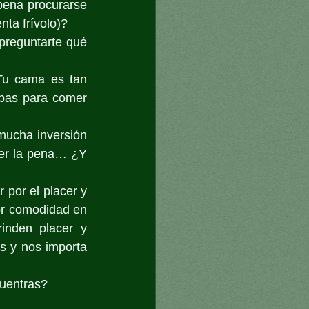
pena procurarse 
nta frívolo)?
preguntarte qué 
Tu cama es tan 
pas para comer 
mucha inversión 
ler la pena… ¿Y 
por el placer y 
r comodidad en 
inden placer y 
 y nos importa 
cuentras?