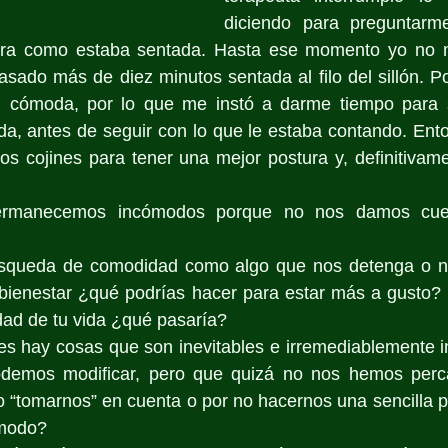
diciendo para preguntarm
ra como estaba sentada. Hasta ese momento yo no m
sado más de diez minutos sentada al filo del sillón. P
n cómoda, por lo que me instó a darme tiempo para 
a, antes de seguir con lo que le estaba contando. Ento
os cojines para tener una mejor postura y, definitivam
ermanecemos incómodos porque no nos damos cuen
úsqueda de comodidad como algo que nos detenga o n
bienestar ¿qué podrías hacer para estar más a gusto? S
dad de tu vida ¿qué pasaría?
es hay cosas que son inevitables e irremediablemente i
odemos modificar, pero que quizá no nos hemos perca
o “tomarnos” en cuenta o por no hacernos una sencilla 
ómodo?