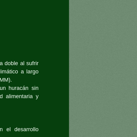
doble al sufrir 
mático a largo 
OMM). 
un huracán sin 
 alimentaria y 
 el desarrollo 