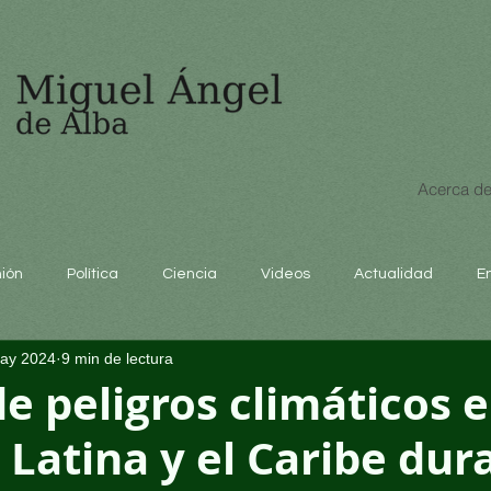
Acerca de
nión
Política
Ciencia
Videos
Actualidad
E
ay 2024
9 min de lectura
educación
e peligros climáticos 
Latina y el Caribe dur