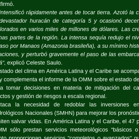
afirmó.
intensificó rápidamente antes de tocar tierra. Azotó la 
evastador huracán de categoría 5 y ocasionó decena
lorados en varios miles de millones de dólares. Las cr
as partes de la región. La intensa sequía redujo el niv
paso por Manaos (Amazonia brasileña), a su mínimo hist
ciones, y perturbó gravemente el paso de las embarcac
á"
, explicó Celeste Saulo. 
estado del clima en América Latina y el Caribe se acompa
s y complementa el informe de la OMM sobre el estado del
 tomar decisiones en materia de mitigación del cam
ctos y gestión de riesgos a escala regional.
taca la necesidad de redoblar las inversiones en 
rológicos Nacionales (SMHN) para mejorar los pronóstico
en salvar vidas. En América Latina y el Caribe, el 47 po
MM só
lo prestan servicios meteorológicos "básicos o 
nto proporcionan servicios "completos o avanzados" q