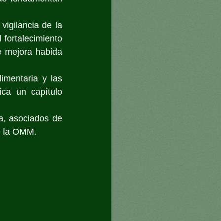
igilancia de la 
fortalecimiento 
 mejora habida 
imentaria y las 
ca un capítulo 
, asociados de 
de la OMM.