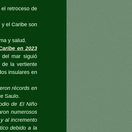
el retroceso de 
y el Caribe son 
ima y salud.
Caribe en 2023
 del mar siguió 
de la vertiente 
os insulares en 
eron récords en 
te Saulo.
dio de El Niño 
aron numerosos 
 al incremento 
ico debido a la 