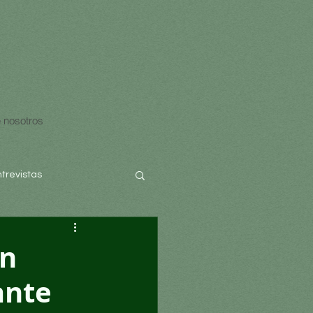
 nosotros
ntrevistas
en
ante