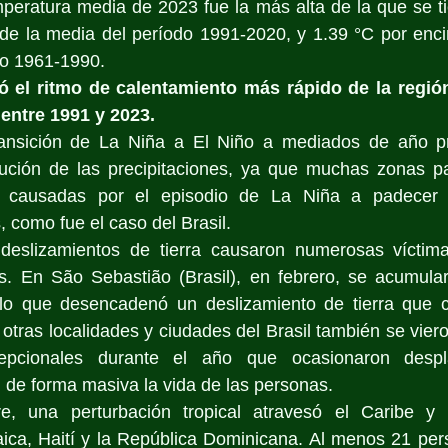
mperatura media de 2023 fue la más alta de la que se ti
de la media del período 1991-2020, y 1.39 °C por encim
do 1961-1990. 
 el ritmo de calentamiento más rápido de la región
 entre 1991 y 2023.
ransición de La Niña a El Niño a mediados de año p
bución de las precipitaciones, ya que muchas zonas pas
s causadas por el episodio de La Niña a padecer l
como fue el caso del Brasil.
deslizamientos de tierra
causaron numerosas víctima
s. En São Sebastião (Brasil), en febrero, se acumul
 lo que desencadenó un deslizamiento de tierra que 
tras localidades y ciudades del Brasil también se viero
xcepcionales durante el año que ocasionaron despl
n de forma masiva la vida de las personas.
, una perturbación tropical atravesó el Caribe y p
aica, Haití y la República Dominicana. Al menos 21 per