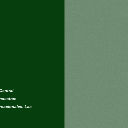
Central 
muestran 
rnacionales. Las 