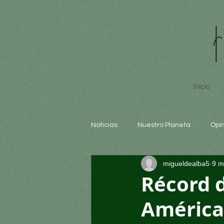
Inicio
Noticias
Nuestro Planeta
Opi
migueldealba5
9 m
Arte y cultura
Educación
Récord d
América 