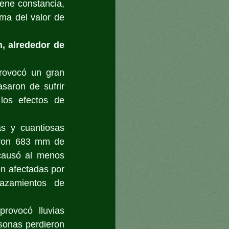
ene constancia, 
a del valor de 
, alrededor de 
rovocó un gran 
aron de sufrir 
os efectos de 
s y cuantiosas 
aron 683 mm de 
causó al menos 
n afectadas por 
azamientos de 
rovocó lluvias 
sonas perdieron 