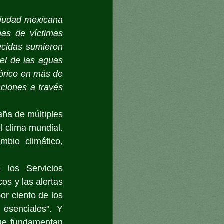
ciudad mexicana 
s de víctimas 
ecidas sumieron 
el de las aguas 
órico en más de 
iones a través 
ña de múltiples 
 clima mundial. 
bio climático, 
los Servicios 
s y las alertas 
r ciento de los 
esenciales". Y 
ue fundamentan 