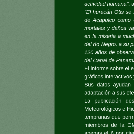
actividad humana"
, 
"El huracán Otis se 
de Acapulco como d
mortales y daños va
en la miseria a much
del río Negro, a su 
120 años de observa
del Canal de Panam
El informe sobre el 
gráficos interactivo
Sus datos ayudan a
adaptación a sus efe
La publicación des
Meteorológicos e Hid
tempranas que permit
miembros de la O
apenas el 6 por cie