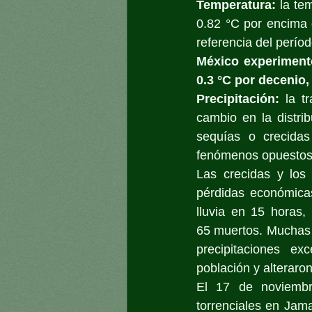
Temperatura:
 la te
0.82 °C por encima 
referencia del perío
México experimentó
0.3 °C por decenio,
Precipitación:
 la t
cambio en la distri
sequías o crecida
fenómenos opuestos, 
Las
crecidas y los
pérdidas económica
lluvia en 15 horas,
65 muertos. Muchas o
precipitaciones e
población y alteraro
El 17 de noviembre
torrenciales en Jam