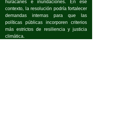
huracanes e inundaciones. En ese 
contexto, la resolución podría fortalecer 
demandas internas para que las 
políticas públicas incorporen criterios 
más estrictos de resiliencia y justicia 
climática.
Guterres: El tribunal supremo 
mundial se ha pronunciado”
El secretario general de la ONU, 
António Guterres, celebró la aprobación 
de la resolución, que es 
“una poderosa 
afirmación del derecho internacional, la 
justicia climática, la ciencia y la 
responsabilidad de los Estados”
.
Guterres reconoció el liderazgo de los 
pequeños Estados insulares del 
Pacífico y de organizaciones juveniles 
que impulsaron el proceso ante la 
Corte.