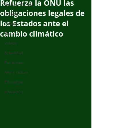
Refuerza la ONU las
Nuestro Planeta
obligaciones legales de
Opinión
los Estados ante el
Política
cambio climático
Ciencia
Videos
Actualidad
Entrevistas
Arte y cultura
Educación
educación