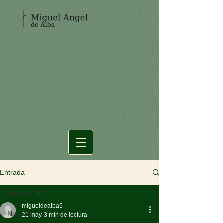
Entrada
Noticias
migueldealba5
Noticias
21 may
3 min de lectura