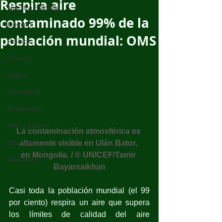
Respira aire
Nuestro Planeta
contaminado 99% de la
Opinión
población mundial: OMS
Política
Ciencia
Videos
Actualidad
Entrevistas
Arte y cultura
La contaminación atmosférica es 
Educación
altamente visible en Ulán Bator, 
en Mongolia. / © UNICEF/Tamir 
educación
Bayarsaikhan
Casi toda la población mundial (el 99 
por ciento) respira un aire que supera 
los límites de calidad del aire 