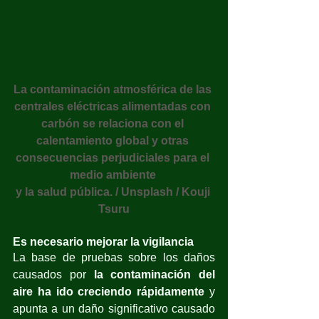
La contaminación atmosférica de las 
centrales eléctricas alimentadas con 
carbón se relaciona con el 
calentamiento global y otras 
consecuencias perjudiciales para el 
medio ambiente 
y la salud pública. / Unsplash / Kouji 
Tsuru
Es necesario mejorar la vigilancia
La base de pruebas sobre los daños 
causados por 
la contaminación del 
aire ha ido creciendo rápidamente 
y 
apunta a un daño significativo causado 