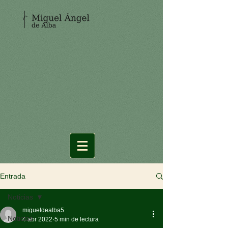
Entrada
Noticias
migueldealba5
Noticias
4 abr 2022
5 min de lectura