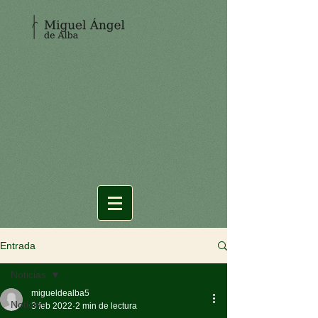
Entrada
Noticias
migueldealba5
Noticias
3 feb 2022
2 min de lectura