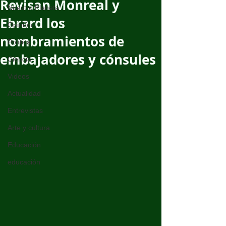
Revisan Monreal y
Nuestro Planeta
Ebrard los
Opinión
nombramientos de
Política
embajadores y cónsules
Ciencia
Videos
Actualidad
Entrevistas
Arte y cultura
Educación
educación