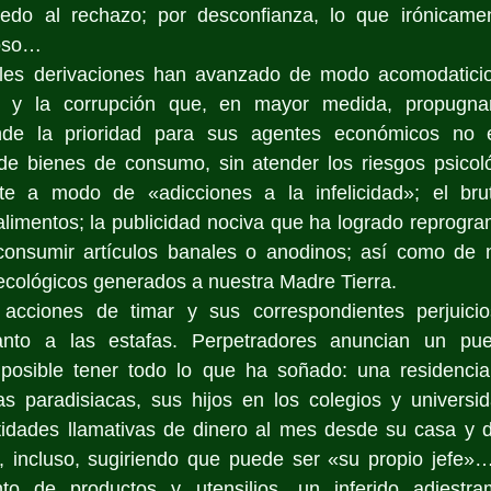
iedo al rechazo; por desconfianza, lo que irónicame
ioso… 
ales derivaciones han avanzado de modo acomodaticio
o y la corrupción que, en mayor medida, propugnan
onde la prioridad para sus agentes económicos no e
de bienes de consumo, sin atender los riesgos psicoló
e a modo de «adicciones a la infelicidad»; el bruta
alimentos; la publicidad nociva que ha logrado reprogra
onsumir artículos banales o anodinos; así como de 
ecológicos generados a nuestra Madre Tierra.
acciones de timar y sus correspondientes perjuicios 
anto a las estafas. Perpetradores anuncian un pues
posible tener todo lo que ha soñado: una residencia
s paradisiacas, sus hijos en los colegios y universi
ntidades llamativas de dinero al mes desde su casa y d
, incluso, sugiriendo que puede ser «su propio jefe»…
o de productos y utensilios, un inferido adiestram