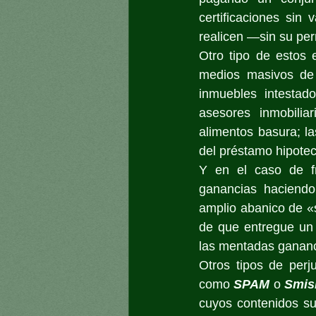
certificaciones sin
realicen —sin su per
Otro tipo de estos 
medios masivos de 
inmuebles intestad
asesores inmobiliar
alimentos basura; la
del préstamo hipotec
Y en el caso de fr
ganancias haciendo
amplio abanico de «s
de que entregue un c
las mentadas gananc
Otros tipos de perj
como 
SPAM
 o 
Smis
cuyos contenidos sue