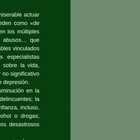
miserable actuar 
ceden como «de 
n los múltiples 
o, abusos… que 
bles vinculados 
 especialistas 
sobre la vida, 
o significativo 
e depresión. 
minución en la 
elincuentes; la 
ianza, incluso, 
ohol o drogas; 
os desastrosos 