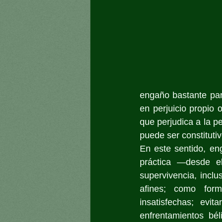
engaño bastante para
en perjuicio propio o
que perjudica a la p
puede ser constitutiv
En este sentido, en
práctica —desde e
supervivencia, inclu
afines; como form
insatisfechas; evit
enfrentamientos bél