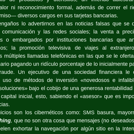
 valor ni reconocimiento formal, además de correr el r
miso— diversos cargos en sus tarjetas bancarias. 
engaños lo advertirnos en las noticias falsas que se d
comunicación y las redes sociales; la venta a preci
os o embargados por instituciones bancarias que an
ios; la promoción televisiva de viajes al extranjer
s múltiples llamadas telefónicas en las que se le oferta 
ario pagando un ridículo porcentaje de lo inicialmente 
aude. Un ejecutivo de una sociedad financiera le o
 uso de métodos de inversión «novedosos e infalible
oluciones» bajo el cobijo de una generosa rentabilidad 
apital inicial, esto, sabiendo el «asesor» que es impos
ias. 
uicios son los cibernéticos como: SMS basura, mayor
hing
,
 que no son otra cosa que mensajes (no deseados o
len exhortar la navegación por algún sitio en la Inter