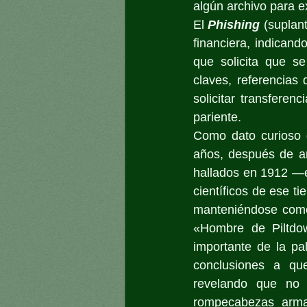
algún archivo para ex
El 
Phishing
 (suplan
financiera, indican
que solicita que se
claves, referencias
solicitar transferen
pariente.
Como dato curioso d
años, después de an
hallados en 1912 —e
científicos de ese t
manteniéndose como
«Hombre de Piltdo
importante de la pal
conclusiones a que
revelando que no 
rompecabezas arma