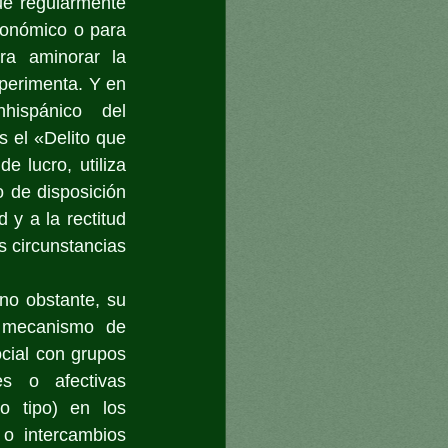
ue regularmente 
conómico o para 
ra aminorar la 
perimenta. Y en 
hispánico del 
s el «Delito que 
 lucro, utiliza 
 de disposición 
 y a la rectitud 
 circunstancias 
o obstante, su 
 mecanismo de 
cial con grupos 
s o afectivas 
o tipo) en los 
o intercambios 