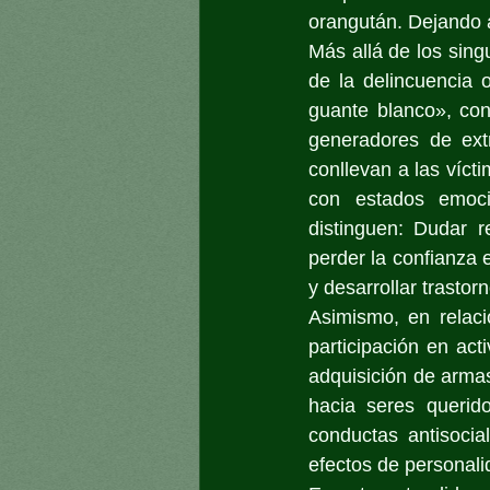
orangután. Dejando a
Más allá de los singu
de la delincuencia
guante blanco», con
generadores de ext
conllevan a las víc
con estados emocio
distinguen: Dudar r
perder la confianza 
y desarrollar trasto
Asimismo, en relaci
participación en act
adquisición de armas
hacia seres querid
conductas antisocia
efectos de personali