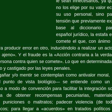
le sean innecesarios, ya q
no los elige por su valor e
su uso personal, sino pa
tensión que previamente ex
base al diccionario pan
español jurídico, la estafa e
comete el que, con ánimo de
 producir error en otro, induciéndolo a realizar un acto
 ajeno». Y el fraude es la «Acción contraria a la verdad
ersona contra quien se comete». Lo que en determinadas
o y castigado por las leyes penales.
gañar y/o mentir se contemplan como antivalor moral, n
l punto de vista biológico— se entiende como un
so a modo de convención para facilitar la integración so
a de obtener recompensas pecuniarias, materiale
ar puniciones o maltratos; padecer violencia (de tod
icos; para llegar a «acuerdos» en tratados políticos 