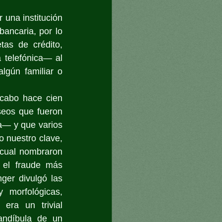
una institución 
ancaria, por lo 
as de crédito, 
telefónica— al 
lgún familiar o 
cabo hace cien 
eos que fueron 
— y que varios 
 nuestro clave, 
cual nombraron 
el fraude más 
ger divulgó las 
morfológicas, 
ra un trivial 
ndíbula de un 