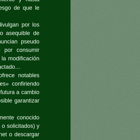
iesgo de que le 
ivulgan por los 
o asequible de 
uncian pseudo 
o por consumir 
la modificación 
pactado… 
frece notables 
s» confiriendo 
futura a cambio 
ible garantizar 
mente conocido 
 solicitados) y 
net o descargar 