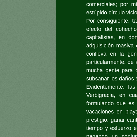
comerciales; por m
estúpido círculo vic
Por consiguiente, t
efecto del cohech
capitalistas, en d
adquisición masiva 
conlleva en la gent
particularmente, de 
mucha gente para c
subsanar los daños 
Evidentemente, las 
Verbigracia, en cu
formulando que es 
vacaciones en playa
prestigio, ganar ca
tiempo y esfuerzo e
pagando un conjunt