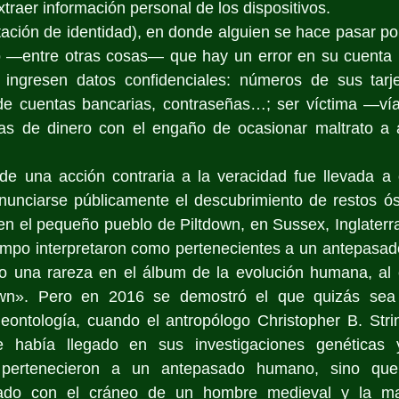
traer información personal de los dispositivos. 
tación de identidad), en donde alguien se hace pasar por 
do —entre otras cosas— que hay un error en su cuenta b
 ingresen datos confidenciales: números de sus tarjet
 de cuentas bancarias, contraseñas…; ser víctima —vía 
cias de dinero con el engaño de ocasionar maltrato a a
e una acción contraria a la veracidad fue llevada a 
unciarse públicamente el descubrimiento de restos ós
n el pequeño pueblo de Piltdown, en Sussex, Inglaterra
iempo interpretaron como pertenecientes a un antepasado
 una rareza en el álbum de la evolución humana, al 
wn». Pero en 2016 se demostró el que quizás sea 
eontología, cuando el antropólogo Christopher B. Strin
 había llegado en sus investigaciones genéticas y 
pertenecieron a un antepasado humano, sino que e
do con el cráneo de un hombre medieval y la ma