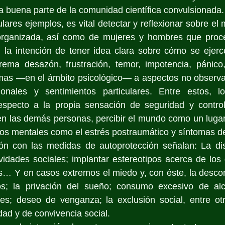
 buena parte de la comunidad científica convulsionada.
lares ejemplos, es vital detectar y reflexionar sobre el 
 organizada, así como de mujeres y hombres que pro
 la intención de tener idea clara sobre cómo se ejerce
rema desazón, frustración, temor, impotencia, pánic
timas —en el ámbito psicológico— a aspectos no observa
nales y sentimientos particulares. Entre estos, los
especto a la propia sensación de seguridad y control 
en las demás personas, percibir el mundo como un lugar n
rnos mentales como el estrés postraumático y síntomas d
ón con las medidas de autoprotección señalan: La dis
ividades sociales; implantar estereotipos acerca de los d
… Y en casos extremos el miedo y, con éste, la desconf
os; la privación del sueño; consumo excesivo de alc
les; deseo de venganza; la exclusión social, entre otr
dad y de convivencia social.