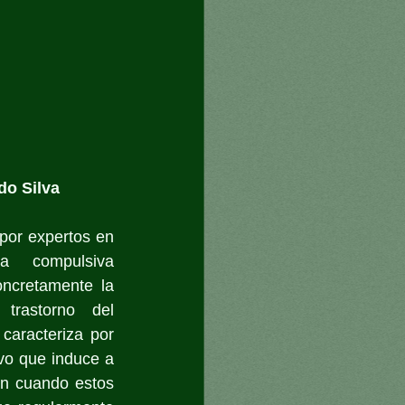
do Silva
por expertos en 
 compulsiva 
ncretamente la 
rastorno del 
caracteriza por 
vo que induce a 
un cuando estos 