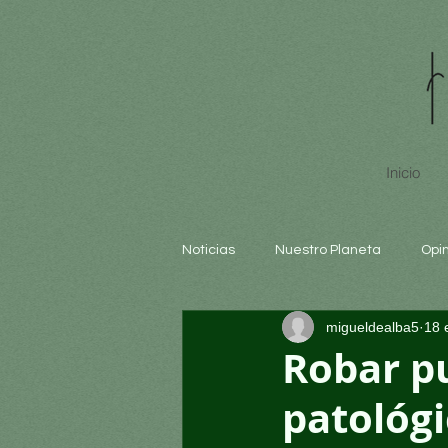
Inicio
Noticias
Nuestro Planeta
Opi
migueldealba5
18 
Arte y cultura
Educación
Robar p
patológi