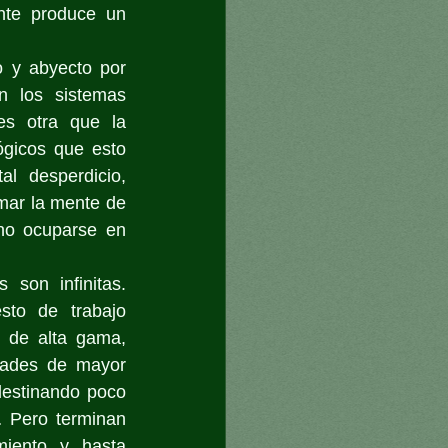
nte produce un 
 y abyecto por 
 los sistemas 
s otra que la 
gicos que esto 
l desperdicio, 
mar la mente de 
no ocuparse en 
son infinitas. 
to de trabajo 
 de alta gama, 
dades de mayor 
estinando poco 
 Pero terminan 
iento y hasta 