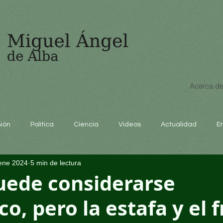
Acerca de
nión
Política
Ciencia
Videos
Actualidad
E
ene 2024
5 min de lectura
educación
uede considerarse
co, pero la estafa y el 