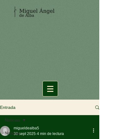
Entrada
Noticias
migueldealba5
Noticias
30 sept 2025
4 min de lectura