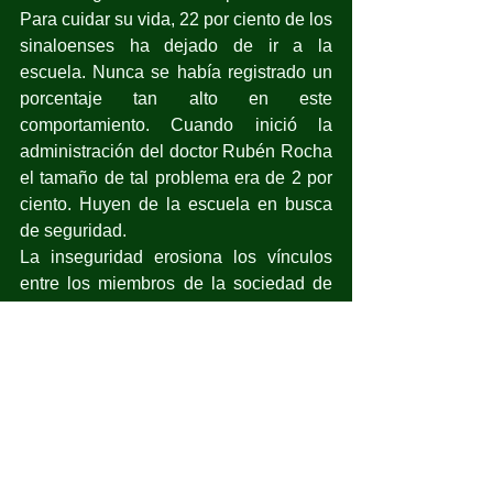
Para cuidar su vida, 22 por ciento de los 
sinaloenses ha dejado de ir a la 
escuela. Nunca se había registrado un 
porcentaje tan alto en este 
comportamiento. Cuando inició la 
administración del doctor Rubén Rocha 
el tamaño de tal problema era de 2 por 
ciento. Huyen de la escuela en busca 
de seguridad.
La inseguridad erosiona los vínculos 
entre los miembros de la sociedad de 
Sinaloa. Los aísla, los aleja, obstaculiza 
que cooperen, que colaboren.
Las sociedades que pierden los 
vínculos, los lazos entre ellos, lo pagan 
caro. Pierden fuerza para producir más 
y para vivir mejor. Priva la desconfianza 
y el deseo de estar en otra parte.