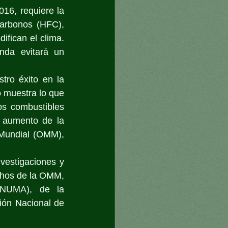
16, requiere la 
arbonos (HFC), 
fican el clima. 
da evitará un 
ro éxito en la 
 muestra lo que 
s combustibles 
l aumento de la 
 Mundial (OMM), 
vestigaciones y 
chos de la OMM, 
NUMA), de la 
ón Nacional de 