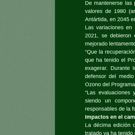
De mantenerse las p
valores de 1980 (an
Antártida, en 2045 e
Las variaciones en 
2021, se debieron 
mejorado lentamente
“Que la recuperación
que ha tenido el Pr
exagerar. Durante l
defensor del medio 
Ozono del Programa 
“Las evaluaciones y
siendo un compone
responsables de la fo
Impactos en el cam
La décima edición d
tratado ya ha tenido 