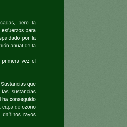
adas, pero la 
 esfuerzos para 
spaldado por la 
ión anual de la 
primera vez el 
 Sustancias que 
las sustancias 
l ha conseguido 
a capa de ozono 
 dañinos rayos 