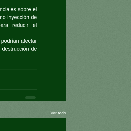
ciales sobre el 
mo inyección de 
ra reducir el 
odrían afectar 
 destrucción de 
Ver todo