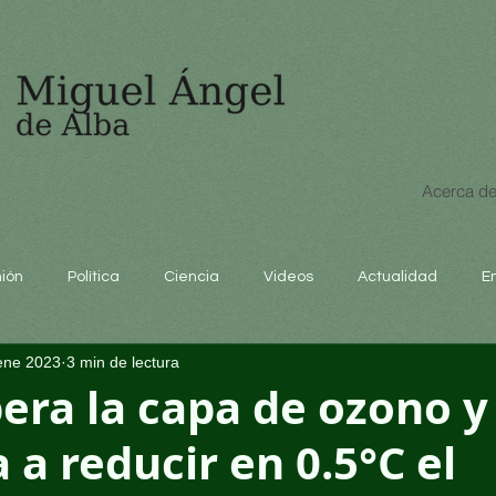
Acerca de
nión
Política
Ciencia
Videos
Actualidad
E
ene 2023
3 min de lectura
educación
era la capa de ozono y
 a reducir en 0.5°C el