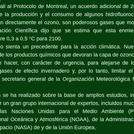
i al Protocolo de Montreal, un acuerdo adicional de 20
e la producción y el consumo de algunos hidrofluoroc
an directamente el ozono, son poderosos gases que modi
ción Científica dijo que se estima que esta enmien
re 0,3 a 0,5 °C para 2100.
o sienta un precedente para la acción climática. Nuest
de los productos químicos que devoran la capa de ozono
hacer, con carácter de urgencia, para alejarse de lo
 gases de efecto invernadero y, por lo tanto, limitar e
el secretario general de la Organización Meteorológica
 se ha realizado sobre la base de amplios estudios, in
 un gran grupo internacional de expertos, incluidos mu
las Naciones Unidas para el Medio Ambiente (P
onal Oceánica y Atmosférica (NOAA), de la Administraci
spacio (NASA) de y de la Unión Europea. 