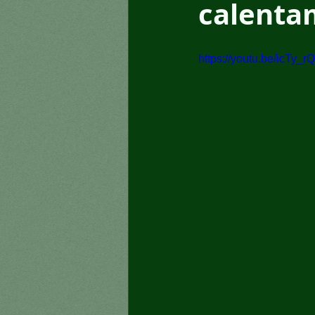
calenta
https://youtu.be/icTy_rQ