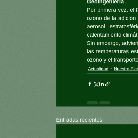
Geoingeniería
Por primera vez, el 
ozono de la adición 
aerosol estratosfé
calentamiento climáti
Sin embargo, advier
las temperaturas est
ozono y el transporte
Actualidad
Nuestro Pla
Entradas recientes