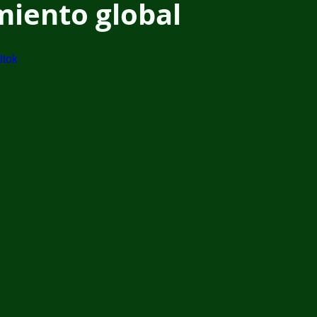
miento global
ltok