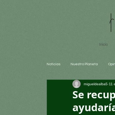
Inicio
Noticias
Nuestro Planeta
Opi
migueldealba5
11 
Arte y cultura
Educación
Se recup
ayudaría