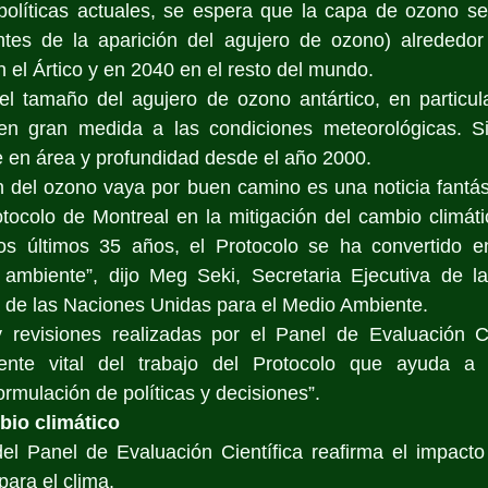
olíticas actuales, se espera que la capa de ozono se 
tes de la aparición del agujero de ozono) alrededor
n el Ártico y en 2040 en el resto del mundo. 
el tamaño del agujero de ozono antártico, en particula
en gran medida a las condiciones meteorológicas. S
 en área y profundidad desde el año 2000. 
 del ozono vaya por buen camino es una noticia fantást
otocolo de Montreal en la mitigación del cambio climát
os últimos 35 años, el Protocolo se ha convertido e
ambiente”, dijo Meg Seki, Secretaria Ejecutiva de la 
de las Naciones Unidas para el Medio Ambiente. 
 revisiones realizadas por el Panel de Evaluación Cie
nte vital del trabajo del Protocolo que ayuda a i
rmulación de políticas y decisiones”. 
bio climático
el Panel de Evaluación Científica reafirma el impacto 
para el clima.