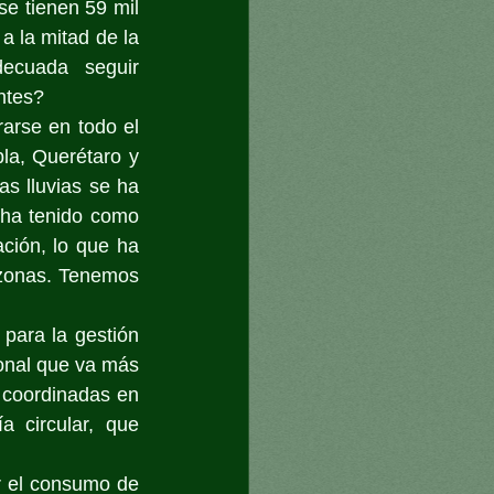
e tienen 59 mil 
a la mitad de la 
cuada seguir 
ntes?
rse en todo el 
a, Querétaro y 
s lluvias se ha 
 ha tenido como 
ción, lo que ha 
zonas. Tenemos 
para la gestión 
onal que va más 
 coordinadas en 
 circular, que 
r el consumo de 