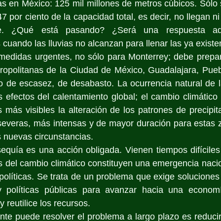
s en México: 125 mil millones de metros cúbicos. Sólo s
7 por ciento de la capacidad total, es decir, no llegan ni 
te. ¿Qué está pasando? ¿Será una respuesta ade
cuando las lluvias no alcanzan para llenar las ya existe
edidas urgentes, no sólo para Monterrey; debe prepara
ropolitanas de la Ciudad de México, Guadalajara, Puebl
 de escasez, de desabasto. La ocurrencia natural de la
os efectos del calentamiento global; el cambio climático
más visibles la alteración de los patrones de precipita
severas, más intensas y de mayor duración para estas 
 nuevas circunstancias.
equía es una acción obligada. Vienen tiempos difíciles 
s del cambio climático constituyen una emergencia naci
s políticas. Se trata de un problema que exige soluciones
y políticas públicas para avanzar hacia una economía
reutilice los recursos. 
nte puede resolver el problema a largo plazo es reduci