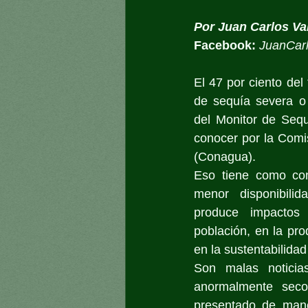
Por Juan Carlos Va
Facebook:
JuanCar
El 47 por ciento del t
de sequía severa o
del Monitor de Seq
conocer por la Comi
(Conagua). 
Eso tiene como con
menor disponibili
produce impactos
población, en la pro
en la sustentabilida
Son malas noticia
anormalmente seco.
presentado de mane