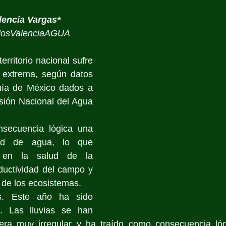
lencia Vargas*
losValenciaAGUA
erritorio nacional sufre 
 extrema, según datos 
uía de México dados a 
sión Nacional del Agua 
secuencia lógica una 
dad de agua, lo que 
 en la salud de la 
ductividad del campo y 
d de los ecosistemas.
s. Este año ha sido 
 Las lluvias se han 
ra muy irregular y ha traído como consecuencia lóg