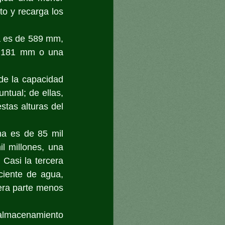
o y recarga los 
a es de 589 mm, 
e 181 mm o una 
e la capacidad 
tual; de ellas, 
tas alturas del 
a es de 85 mil 
 millones, una 
Casi la tercera 
iente de agua, 
ra parte menos 
 almacenamiento 