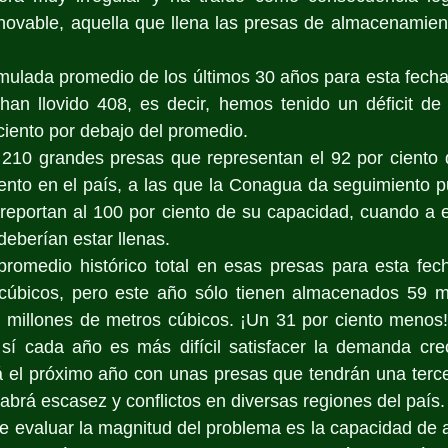
novable, aquella que llena las presas de almacenamient
umulada promedio de los últimos 30 años para esta fech
han llovido 408, es decir, hemos tenido un déficit d
 ciento por debajo del promedio.
10 grandes presas que representan el 92 por ciento d
nto en el país, a las que la Conagua da seguimiento pun
 reportan al 100 por ciento de su capacidad, cuando a es
deberían estar llenas.
romedio histórico total en esas presas para esta fech
cúbicos, pero este año sólo tienen almacenados 59 mil
l millones de metros cúbicos. ¡Un 31 por ciento menos! 
 sí cada año es más difícil satisfacer la demanda crec
á el próximo año con unas presas que tendrán una terce
abrá escasez y conflictos en diversas regiones del país.
te evaluar la magnitud del problema es la capacidad de