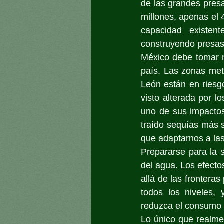
de las grandes presa
millones, apenas el 4
capacidad existen
construyendo presas 
México debe tomar m
país. Las zonas met
León están en riesgo
visto alterada por l
uno de sus impactos 
traído sequías más 
que adaptarnos a las
Prepararse para la s
del agua. Los efecto
allá de las frontera
todos los niveles, 
reduzca el consumo y 
Lo único que realme