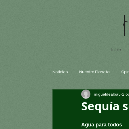
Inicio
Noticias
Nuestro Planeta
Opi
migueldealba5
2 o
Arte y cultura
Educación
Sequía 
Agua para todos