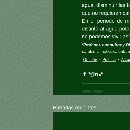
agua, disminuir las f
que no requieran cal
En el periodo de ma
distinto al agua pot
no podemos vivir así
*Profesor, consultor y 
cambio climático
calentam
Opinión
Política
Actu
Entradas recientes