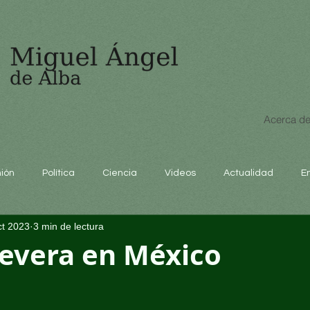
Acerca de
nión
Política
Ciencia
Videos
Actualidad
E
ct 2023
3 min de lectura
educación
severa en México