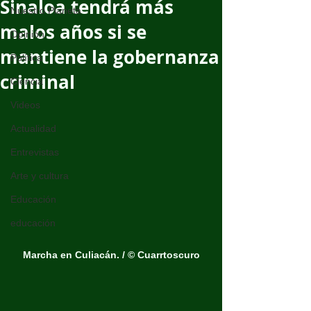
Sinaloa tendrá más
Nuestro Planeta
malos años si se
Opinión
mantiene la gobernanza
Política
criminal
Ciencia
Videos
Actualidad
Entrevistas
Arte y cultura
Educación
educación
Marcha en Culiacán. / © Cuarrtoscuro