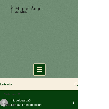
Entrada
Noticias
migueldealba5
Noticias
13 may
4 min de lectura