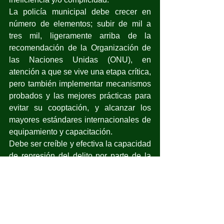
La policía municipal debe crecer en 
número de elementos; subir de mil a 
tres mil, ligeramente arriba de la 
recomendación de la Organización de 
las Naciones Unidas (ONU), en 
atención a que se vive una etapa crítica, 
pero también implementar mecanismos 
probados y las mejores prácticas para 
evitar su cooptación, y alcanzar los 
mayores estándares internacionales de 
equipamiento y capacitación.
Debe ser creíble y efectiva la capacidad 
de represión del delito por parte de la 
autoridad municipal.
La Fiscalía debe tener un presupuesto 
de mil 500 pesos por habitante y no de 
sólo 397 como ahora. El Poder Judicial, 
de 500 per cápita y no 309. Ambas, con 