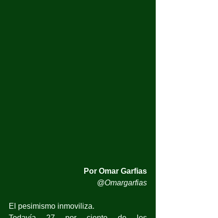
Por Omar Garfias
@Omargarfias
El pesimismo inmoviliza.
Todavía 27 por ciento de los 