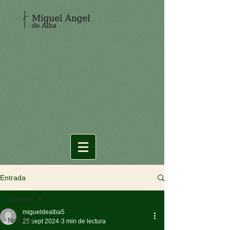
Entrada
Noticias
migueldealba5
Noticias
25 sept 2024
3 min de lectura