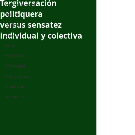
Tergiversación
Nuestro Planeta
politiquera
Opinión
versus sensatez
Política
individual y colectiva
Ciencia
Videos
Actualidad
Entrevistas
Arte y cultura
Educación
educación