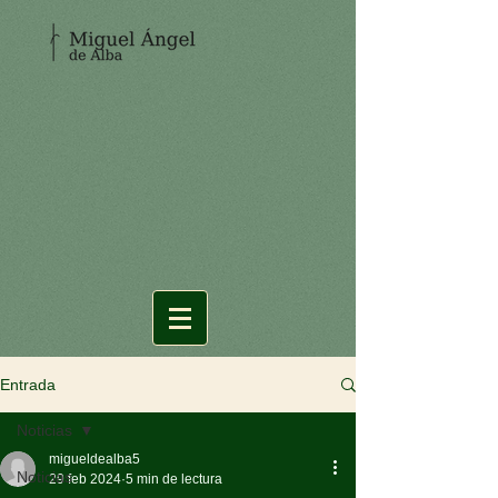
Entrada
Noticias
migueldealba5
Noticias
29 feb 2024
5 min de lectura