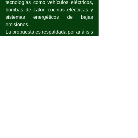
tecnologías como vehículos eléctricos, 
bombas de calor, cocinas eléctricas y 
sistemas energéticos de bajas 
emisiones.
La propuesta es respaldada por análisis 
de la Agencia Internacional de Energías 
Renovables (IRENA) y forma parte de 
una agenda más amplia que incluye 
edificios sostenibles y gestión de 
residuos.
La transición justa avanza 
lentamente
Otro tema que registró avances fue la 
transición justa, donde los países 
acordaron los términos de referencia 
para revisar el Programa de Trabajo de 
Transición Justa y comenzaron a 
diseñar el Mecanismo Belém-Antalya, 
que busca apoyar a trabajadores, 