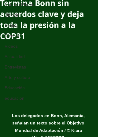
Termina Bonn sin
Nuestro Planeta
acuerdos clave y deja
Opinión
toda la presión a la
Política
COP31
Ciencia
Videos
Actualidad
Entrevistas
Arte y cultura
Educación
educación
Los delegados en Bonn, Alemania, 
señalan un texto sobre el Objetivo 
Mundial de Adaptación / © Kiara 