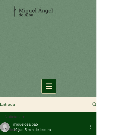
Entrada
Noticias
migueldealba5
Noticias
19 jun
5 min de lectura