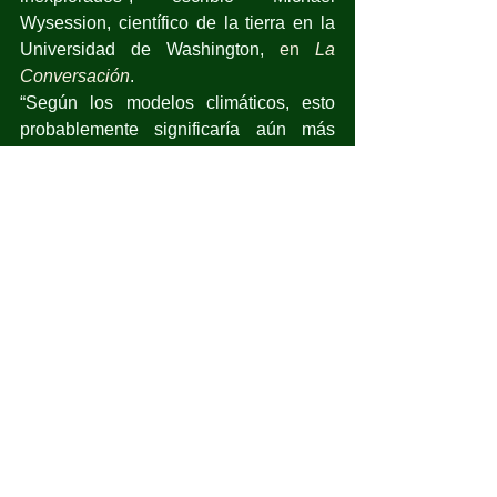
Wysession, científico de la tierra en la 
Universidad de Washington, 
en 
La 
Conversación
. 
“Según los modelos climáticos, esto 
probablemente significaría aún más 
olas de calor, incendios forestales, 
inundaciones repentinas y otros 
eventos climáticos extremos”.
cambio climático
calor extremo
António Guterres
incendios forestales
El Niño
China
energía
Océano Pacífico
América del Norte
Europa
seres humanos
Tierra
calor sofocante
Yale Environment
Hunga Tonga-Hunga Ha-apai
volcán submarino
Tonga
Pacífico Sur
azufre
bloqueo de luz solar
aerosoles
vapor de agua
era preindustrial
era de la ebullición global
Universidad de Washington
La Conversación
inundaciones repentinas
eventos climáticos extremos