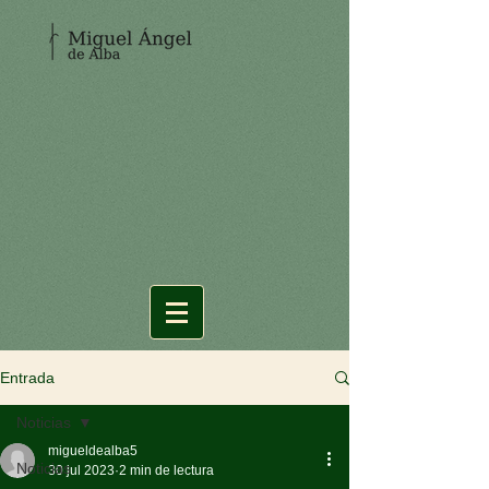
Entrada
Noticias
migueldealba5
Noticias
30 jul 2023
2 min de lectura