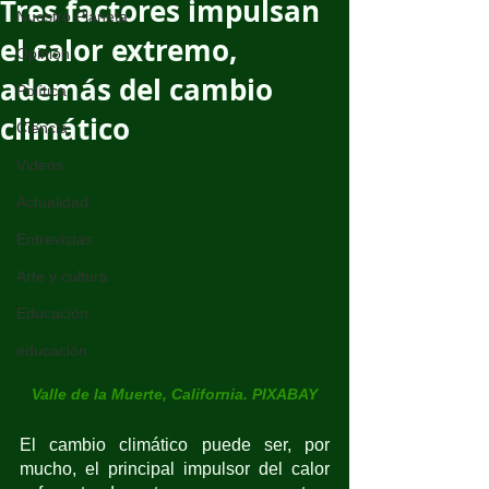
Tres factores impulsan
Nuestro Planeta
el calor extremo,
Opinión
además del cambio
Política
climático
Ciencia
Videos
Actualidad
Entrevistas
Arte y cultura
Educación
educación
Valle de la Muerte, California. PIXABAY
El cambio climático puede ser, por 
mucho, el principal impulsor del calor 