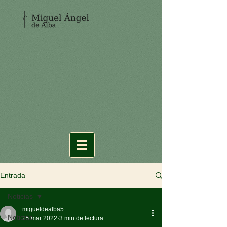
Entrada
Noticias
migueldealba5
Noticias
25 mar 2022
3 min de lectura