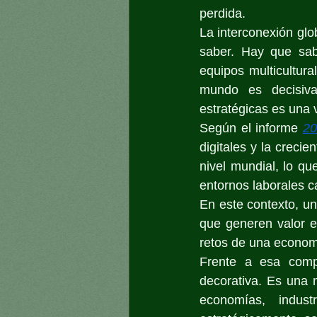
perdida.
La interconexión glo
saber. Hay que sabe
equipos multicultura
mundo es decisiva
estratégicas es una v
Según el informe 
20
digitales y la creci
nivel mundial, lo q
entornos laborales c
En este contexto, un
que generen valor en
retos de una econom
Frente a esa compl
decorativa. Es una 
economías, indus