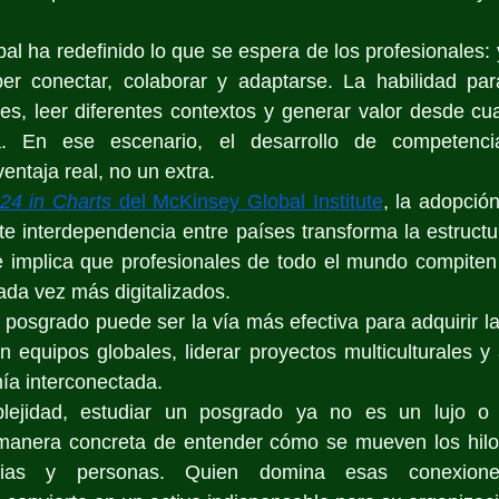
bal ha redefinido lo que se espera de los profesionales: 
r conectar, colaborar y adaptarse. La habilidad para
les, leer diferentes contextos y generar valor desde cual
. En ese escenario, el desarrollo de competenc
entaja real, no un extra.
24 in Charts
 del McKinsey Global Institute
, la adopción
ente interdependencia entre países transforma la estructu
ue implica que profesionales de todo el mundo compiten
ada vez más digitalizados.
 posgrado puede ser la vía más efectiva para adquirir l
 equipos globales, liderar proyectos multiculturales y 
ía interconectada.
ejidad, estudiar un posgrado ya no es un lujo o u
manera concreta de entender cómo se mueven los hilo
trias y personas. Quien domina esas conexion