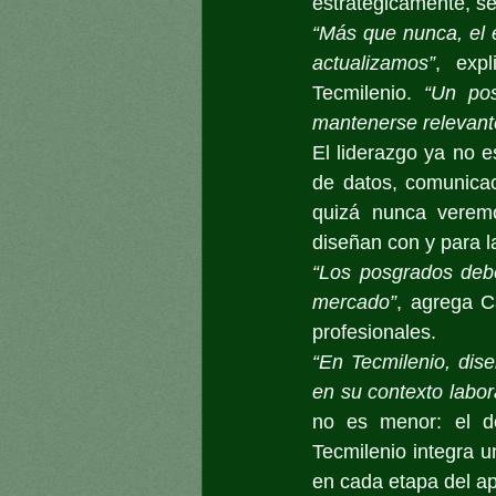
estratégicamente, se
“Más que nunca, el 
actualizamos”
, expl
Tecmilenio. 
“Un pos
mantenerse relevante
El liderazgo ya no e
de datos, comunicac
quizá nunca veremo
diseñan con y para l
“Los posgrados debe
mercado”
, agrega C
profesionales.
“En Tecmilenio, dis
en su contexto labor
no es menor: el des
Tecmilenio integra u
en cada etapa del ap