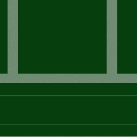
¿Arte o signo de status?
Lo e