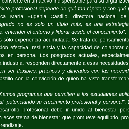
 convierte en un activo indispensable para su organizac
éxito profesional depende de qué tan rápido y con qué 
ica María Eugenia Castillo, directora nacional de
grado no es solo un título más, es una estrategia 
, entender el entorno y liderar desde el conocimiento”
.
s sólo experiencia acumulada. Se trata de pensamiento cr
ión efectiva, resiliencia y la capacidad de colaborar 
s en persona. Los posgrados actuales, especialmen
a industria, responden directamente a esas necesidades
n ser flexibles, prácticos y alineados con las necesid
astillo con la convicción de quien ha visto transformar
eñamos programas que permiten a los estudiantes aplica
al, potenciando su crecimiento profesional y personal”
. 
arrollo profesional debe ir unido al bienestar pers
n ecosistema de bienestar que promueve equilibrio, prop
rendizaje.