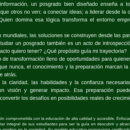
nformación, un posgrado bien diseñado enseña a tom
 que otros no ven; a conectar ideas; a liderar desde la 
 Quien domina esa lógica transforma el entorno empres
 mundiales, las soluciones se construyen desde las part
studiar un posgrado también es un acto de introspecció
cto quiero tener? ¿Qué propósito guía mi trayectoria?
de transformación lleno de oportunidades para quienes 
ue nunca, el conocimiento y la preparación marcan la d
e atrás.
la claridad, las habilidades y la confianza necesarias
on visión y generar impacto. Esa preparación puede 
convertir los desafíos en posibilidades reales de crecimi
ión comprometida con la educación de alta calidad y accesible. Enfocad
star integral de sus estudiantes para ser la guía en descubrir y alcan
 positivo en la sociedad. Su modelo educativo proporciona certificado