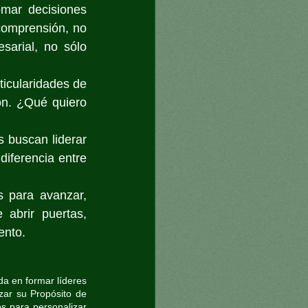
ar decisiones 
comprensión, no 
arial, no sólo 
icularidades de 
n. ¿Qué quiero 
buscan liderar 
iferencia entre 
 para avanzar, 
abrir puertas, 
ento.
a en formar líderes 
zar su Propósito de 
s para personalizar 