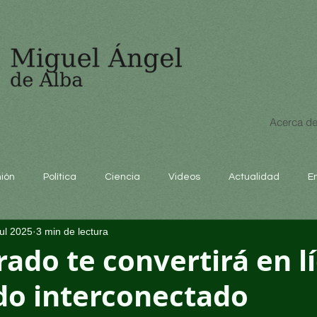
Acerca de
nión
Política
Ciencia
Videos
Actualidad
E
jul 2025
3 min de lectura
educación
ado te convertirá en l
o interconectado