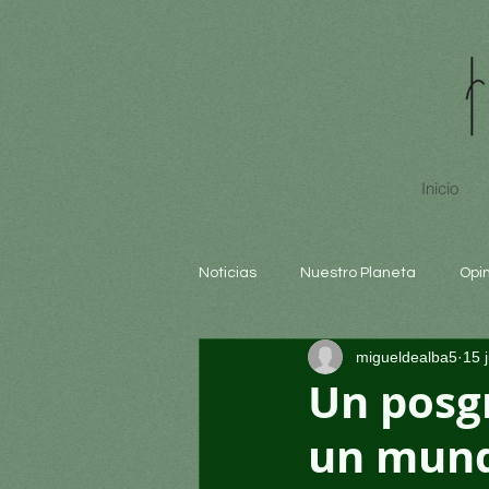
Inicio
Noticias
Nuestro Planeta
Opi
migueldealba5
15 
Arte y cultura
Educación
Un posgr
un mund