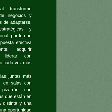
l transformó 
de negocios y 
s de adaptarse, 
tratégicas y 
onal, por lo que 
uesta efectiva 
te, adquirir 
 liderar con 
o cada vez más 
as juntas más 
 en salas con 
pizarrón con 
s que están en 
distinta y una 
 una oportunidad 