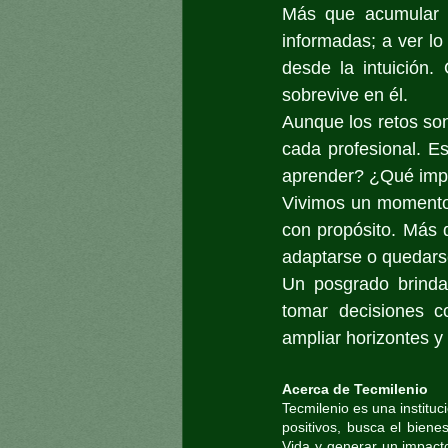
Más que acumular i
informadas; a ver lo
desde la intuición.
sobrevive en él.
Aunque los retos son
cada profesional. E
aprender? ¿Qué impa
Vivimos un momento 
con propósito. Más q
adaptarse o quedars
Un posgrado brinda 
tomar decisiones c
ampliar horizontes y 
Acerca de Tecmilenio
Tecmilenio es una instituc
positivos, busca el biene
Vida y generar un impacto