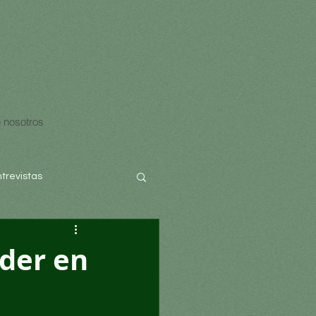
 nosotros
ntrevistas
íder en