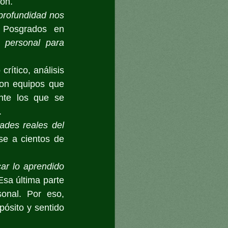
ión.
profundidad nos 
 Posgrados en 
personal para 
ítico, análisis 
con equipos que 
te los que se 
.
ades reales del 
se a cientos de 
r lo aprendido 
Esa última parte 
onal. Por eso, 
ósito y sentido 