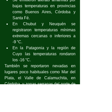
bajas temperaturas en provincias 
como Buenos Aires, Córdoba y 
Santa Fé.
En Chubut y Neuquén se 
registraron temperaturas mínimas 
extremas cercanas o inferiores a 
-9 °C.
En la Patagonia y la región de 
Cuyo las temperaturas rondaron 
los -16 °C.
También se reportaron nevadas en 
lugares poco habituales como Mar del 
Plata, el Valle de Calamuchita, en 
Córdoba, y zonas serranas del norte de 
la Patagonia.
La presencia de este sistema de alta 
presión frío generó una marcada 
estabilidad atmosférica, que favoreció 