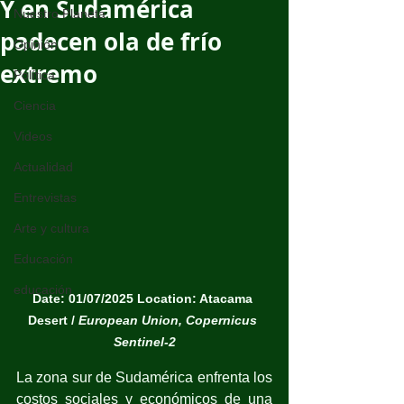
Y en Sudamérica
Nuestro Planeta
padecen ola de frío
Opinión
extremo
Política
Ciencia
Videos
Actualidad
Entrevistas
Arte y cultura
Educación
educación
Date: 01/07/2025 Location: Atacama 
Desert / 
European Union, Copernicus 
Sentinel-2
La zona sur de Sudamérica enfrenta los 
costos sociales y económicos de una 