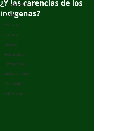
¿Y las carencias de los
Nuestro Planeta
indígenas?
Opinión
Política
Ciencia
Videos
Actualidad
Entrevistas
Arte y cultura
Educación
educación