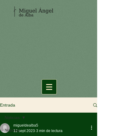
Entrada
Noticias
migueldealba5
Noticias
12 sept 2023
3 min de lectura