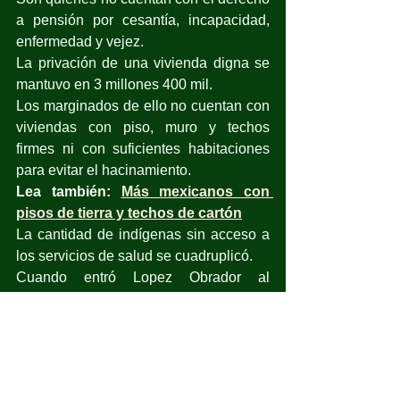
a pensión por cesantía, incapacidad, 
enfermedad y vejez.
La privación de una vivienda digna se 
mantuvo en 3 millones 400 mil.
Los marginados de ello no cuentan con 
viviendas con piso, muro y techos 
firmes ni con suficientes habitaciones 
para evitar el hacinamiento.
Lea también: 
Más mexicanos con 
pisos de tierra y techos de cartón
La cantidad de indígenas sin acceso a 
los servicios de salud se cuadruplicó.
Cuando entró Lopez Obrador al 
gobierno eran 1 millón 800 mil y, al 
paso de cuatro años, 7 millones 200 
mil: 5 millones 400 mil más.
Millones de más indígenas marginados, 
más excluidos, sin derechos.