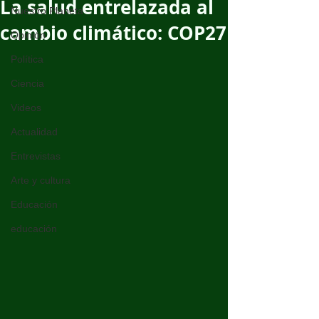
La salud entrelazada al
Nuestro Planeta
cambio climático: COP27
Opinión
Política
Ciencia
Videos
Actualidad
Entrevistas
Arte y cultura
Educación
educación