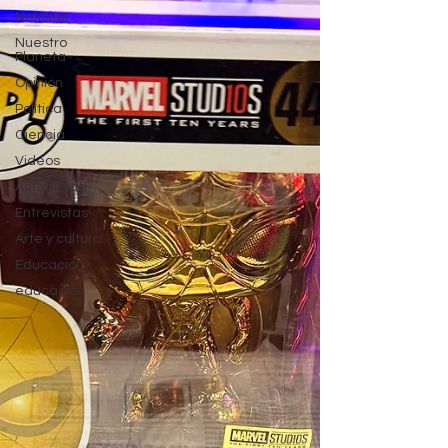
Noticias
Nuestro
Planeta
Opinión
Política
Ciencia
Videos
Actualidad
Entrevistas
Arte y cultura
Educación
educación