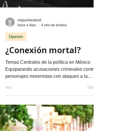
migueldealba5
hace 4 días
4 min de lectura
Opinión
¿Conexión mortal?
Temas Centrales de la política en México
Equiparando acusaciones criminales contra
personajes morenistas con ataques a la
soberanía del país, en Palacio Nacional
reclaman supuesto injerencismo de los
estadounidenses. Por Miguel Tirado Rasso
mitirasso@yahoo.com.mx Parte 2 Habría
que considerar, en el origen de las