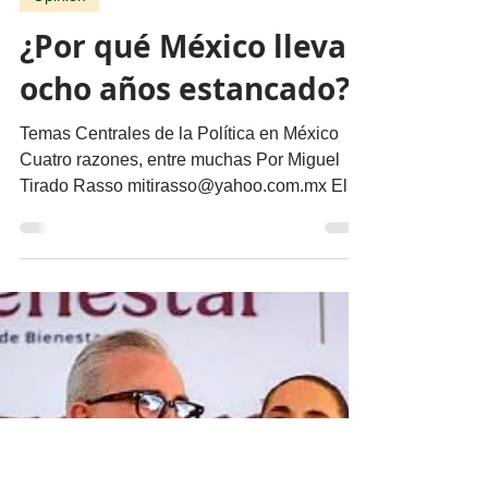
migueldealba5
24 jul
3 min de lectura
Opinión
¿Por qué México lleva
ocho años estancado?