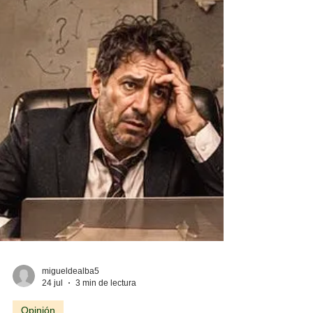
El discurso que ya
había escuchado
El poder no siempre cambia a las personas.
A veces simplemente les ofrece la
oportunidad de parecerse a aquello que
juraron combatir. Fue a principios de los 80
cuando muchos periodistas mexicanos (en
realidad de todo el mundo), tuvimos la
oportunidad de cubrir el triunfo del Ejército
Sandinista de Liberación Nacional en
Nicaragua contra la dictadura de Anastasio
Somoza. Miles de personas celebraban que
la opresión terminaba ¿para siempre? Eso
fue en aquel país, en ese ento