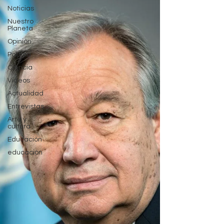
Noticias
Nuestro
Planeta
Opinión
Política
Ciencia
Videos
Actualidad
Entrevistas
Arte y
cultura
Educación
educación