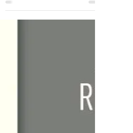
migueldealba5
28 jul
4 min de lectura
Opinión
Ineficacia del gobierno
en seguridad
Por Omar Garfias @Omargarfias En junio de
2024, antes de estallar la narcopandemia,
34.3 por ciento de los habitantes de
Mazatlán se sentía inseguro en la ciudad.
Dos años después, el miedo ya alcanzó al
78.4 por ciento. No estaban bien hace dos
años. Vivían de una forma muy diferente a la
de los habitantes de municipios más
seguros, como los de Piedras Negras,
Coahuila, donde sólo 14.3 por ciento se
sentía inseguro. Los responsables de evitar