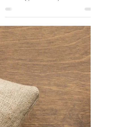
romper con el narco?
© Riodoce Por Omar Garfias @Omargarfias
El crimen organizado necesita controlar
territorios y para ello es imprescindible
capturar el gobierno y el sistema de
seguridad y justicia. Ya quedó atrás la etapa
artesanal donde se trataba sólo de vender
mariguana y cocaína en algunas ciudades
del país y pasarla a los Estados Unidos. Los
cárteles ya no dependen sólo del
narcotráfico tradicional. Se han expandido
hacia el narcotráfico global, huachicol,
extorsión, drogas químicas de