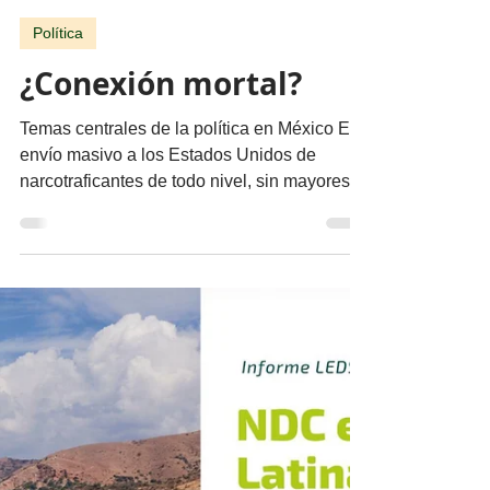
migueldealba5
30 jul
4 min de lectura
Política
¿Conexión mortal?
Temas centrales de la política en México El
envío masivo a los Estados Unidos de
narcotraficantes de todo nivel, sin mayores
trámites, fue el cálculo con el que el gobierno
supuso cumplir su colaboración en la lucha
contra el narcotráfico. Parte 1 Por Miguel
Tirado Rasso mitirasso@yahoo.com.mx No