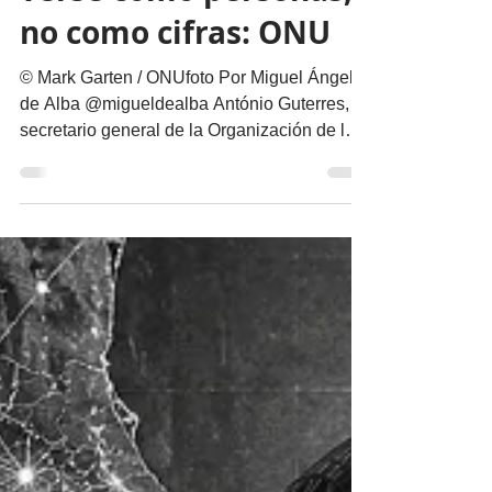
verse como personas,
no como cifras: ONU
© Mark Garten / ONUfoto Por Miguel Ángel
de Alba @migueldealba António Guterres,
secretario general de la Organización de las
Naciones Unidas, pidió una respuesta global
con enfoque humano frente a la
convergencia de conflictos, crisis climática,
inseguridad alimentaria y desigualdad, al
advertir que el mundo no puede reaccionar a
cada desastre como un hecho
independiente. Guterres sostuvo que las
guerras y el cambio climático agravan las
condiciones de vida de millones de pe