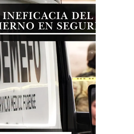
emisiones
Por Miguel Ángel de Alba @migueldealba El
informe de Estrategias de Desarrollo Bajo en
Emisiones en Latinoamérica y el Caribe
(LEDSenLAC) 2025 analizó las
contribuciones climáticas nacionales de 30
países de América Latina y el Caribe y
encontró avances en la actualización de
metas y transparencia, así como una
cobertura limitada de estrategias de largo
plazo, financiamiento y seguimiento de
medidas. Veintidós de los 30 países
analizados habían presentado su tercera
actuali