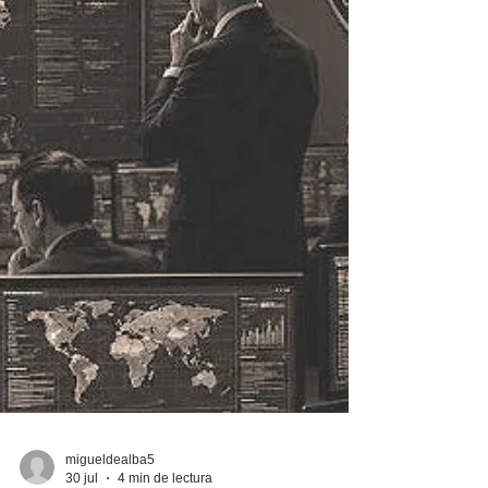
conservación y desarrollo resiliente, para
concretar los compromisos de la
Contribución Determinada a Nivel Nacional
(NDC 3.0). Iniciativa Climática de México
(ICM) realizó su cuarto taller “Hacia la
Plataforma País de Inversión para el
Desarrollo y la Acción Climática en México:
Contribución