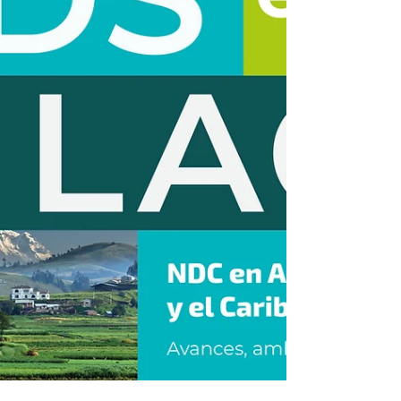
(MtCO₂e) en 2022 y en la NDC 3.0
presentada a la Convención Marco de las
Naciones Unidas sobre el Cambio Climático
(CMNUCC) en noviembre de 2025, fija un
rango de entre 364 y 404 MtCO₂e para 2035.
Tomando como referencia 2022, la meta
implica una disminución de entre 164.5 y
204.5 MtCO₂e en 13 años: una reducción de
entre 29 a 36 por ciento. El rango condi