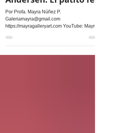
Hans Christian
Andersen: El patito feo
Por Profa. Mayra Núñez P.
Galeriamayra@gmail.com
https://mayragalleryart.com YouTube: Mayra
Gallery Art Galeria Mayra Hace tres años
estuvimos en Copenhague, la capital de
Dinamarca, donde contemplamos, frente al
mar, la escultura de La sirenita. La pequeña
y melancólica figura de bronce nos hizo
pensar en su creador y, por supuesto,
empecé a investigar sobre Hans Christian
Andersen. Así supe cómo reflejó su vida en
El patito feo, que no es sólo un cuento
infantil, sino la