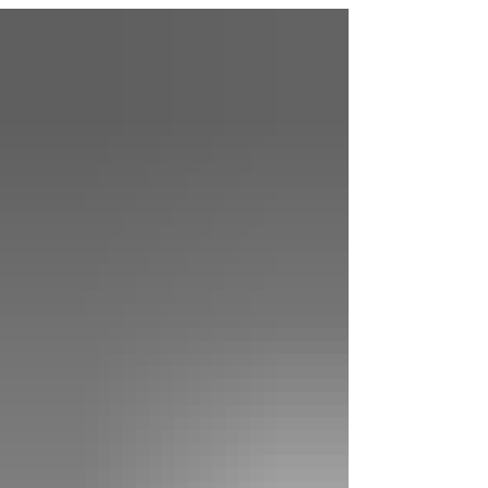
admiro su majestuosidad. Cada día me
asombran sus distintas tonalidades. Cielos
rojos, encendidos; nubes rosas y, al girar,
tonos amarillos que se pierden más allá.
Bajo un manto limpio de pura claridad,
vislumbro nubarrones que reflejan mi
ansiedad. O un azul celeste que alumbra mi
faz en este nuevo día y que me entrega paz.