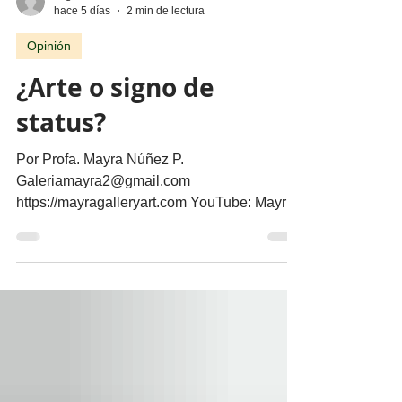
migueldealba5
hace 5 días
2 min de lectura
Opinión
¿Arte o signo de
status?
Por Profa. Mayra Núñez P.
Galeriamayra2@gmail.com
https://mayragalleryart.com YouTube: Mayra
Gallery Art Galeria Mayra ¿Cuando una obra
deja de ser arte y se convierte en un objeto
de estatus? ¿El arte y el lujo son mundos
distintos? El arte nace de la necesidad de
expresar, de hacer visible lo cotidiano que,
muchas veces, se quiere hacer invisible. El
lujo surge del deseo de distinguirse, de
marcar una diferencia social a través de lo