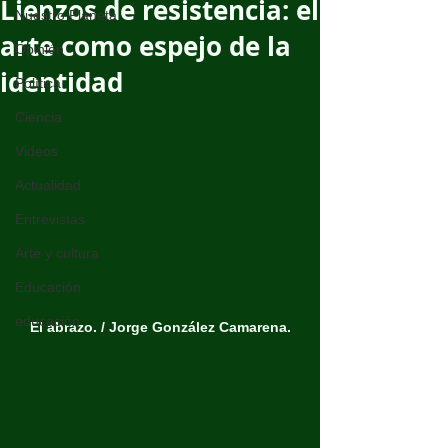
Lienzos de resistencia: el
Nuestro Planeta
arte como espejo de la
Opinión
identidad
Política
Ciencia
Videos
Actualidad
Entrevistas
Arte y cultura
Educación
educación
El abrazo. / Jorge González Camarena.