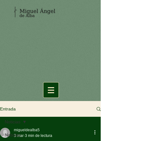
Entrada
Noticias
migueldealba5
Noticias
3 mar
3 min de lectura