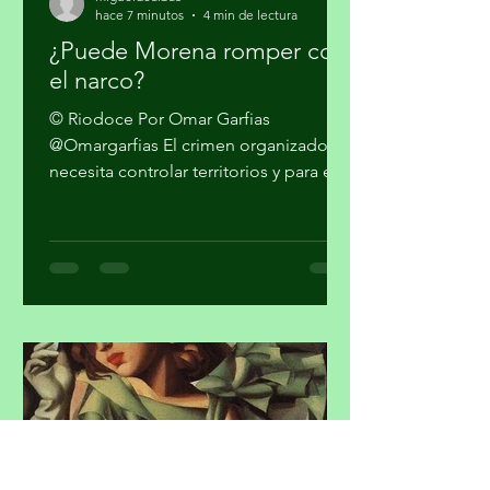
migueldealba5
hace 7 minutos
4 min de lectura
¿Puede Morena romper con
el narco?
© Riodoce Por Omar Garfias
@Omargarfias El crimen organizado
necesita controlar territorios y para ello
es imprescindible capturar el gobierno
y el sistema de seguridad y justicia. Ya
quedó atrás la etapa artesanal donde
se trataba sólo de vender mariguana y
cocaína en algunas ciudades del país y
pasarla a los Estados Unidos. Los