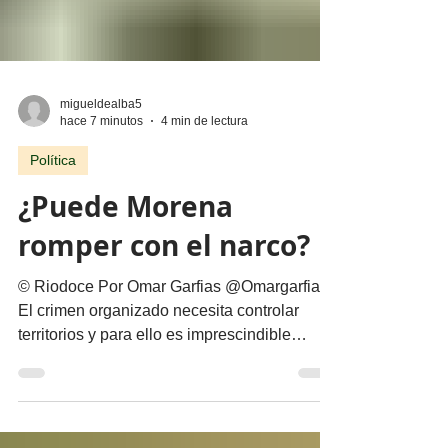
migueldealba5
hace 7 minutos
4 min de lectura
Política
¿Puede Morena
romper con el narco?
© Riodoce Por Omar Garfias @Omargarfias
El crimen organizado necesita controlar
territorios y para ello es imprescindible
capturar el gobierno y el sistema de
seguridad y justicia. Ya quedó atrás la etapa
artesanal donde se trataba sólo de vender