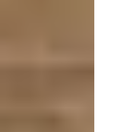
parecía sólo hierba, pero al paso de las
semanas brotaron unas diminutas flores. Se
veía hermosa y grandiosa, desafiando el
pavimento en medio de una transitada
avenida. Pasaron los días y siguió su
crecimiento. Noté que en la noche cerraba
sus pétalos y los volvía a abrir en el día. Me
daba gusto verla al salir y al regresar.
Confieso que la jardinería