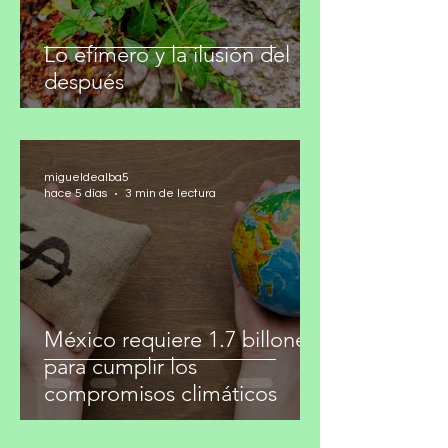
migueldealba5
hace 5 días
2 min de lectura
Lo efímero y la ilusión del
después
migueldealba5
hace 5 días
3 min de lectura