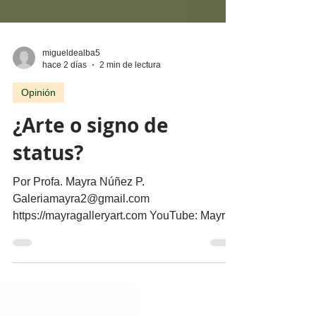
migueldealba5
hace 2 días
2 min de lectura
Opinión
¿Arte o signo de
status?
Por Profa. Mayra Núñez P.
Galeriamayra2@gmail.com
https://mayragalleryart.com YouTube: Mayra
Gallery Art Galeria Mayra ¿Cuando una obra
deja de ser arte y se convierte en un objeto
de estatus? ¿El arte y el lujo son mundos