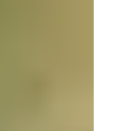
mariguana y cocaína en algunas ciudades
del país y pasarla a los Estados Unidos. Los
cárteles ya no dependen sólo del
narcotráfico tradicional. Se han expandido
hacia el narcotráfico global, huachicol,
extorsión, drogas químicas de