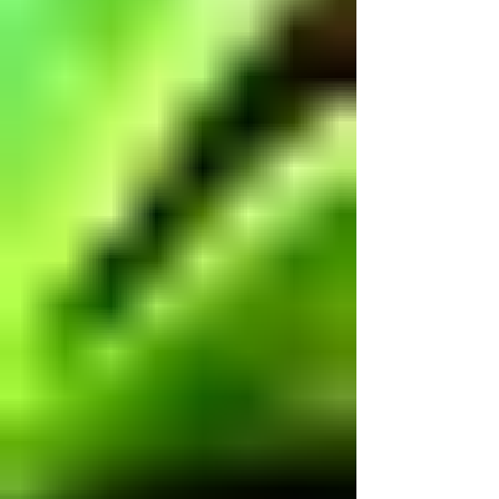
participación crítica de las audiencias, afirmó
la Academia Mexicana de la Comunicción,
A. C. En un posicionamiento público, la
Academia hace un llamado a la Comisión
Reguladora de Telecomunicaciones para
que l