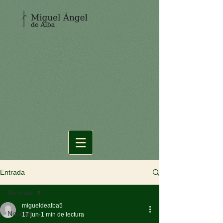
Entrada
Noticias
migueldealba5
Noticias
17 jun
1 min de lectura