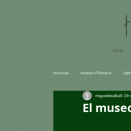
Inicio
Noticias
Nuestro Planeta
Opi
migueldealba5
19 
Arte y cultura
Educación
El museo