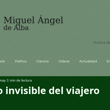
Acerca de
nión
Política
Ciencia
Videos
Actualidad
E
may
1 min de lectura
educación
 invisible del viajero