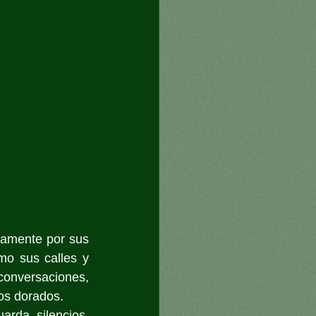
amente por sus 
o sus calles y 
conversaciones, 
cos dorados.
rda silencios. 