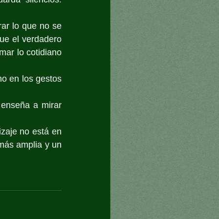
ar lo que no se 
e el verdadero 
ar lo cotidiano 
o en los gestos 
 enseña a mirar 
zaje no está en 
más amplia y un 