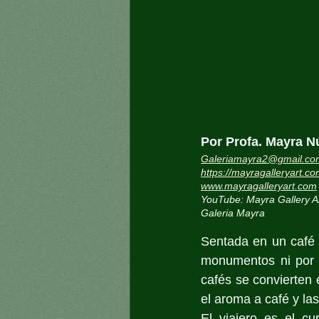
Por Profa. Mayra N
Galeriamayra2@gmail.co
https://mayragalleryart.c
www.mayragalleryart.com
YouTube: Mayra Gallery A
Galeria Mayra
Sentada en un café 
monumentos ni por l
cafés se convierten 
el aroma a café y la
El viajero es el cu