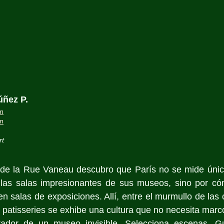
úñez P.
m
om
rt
de la Rue Vaneau descubro que París no se mide únic
as salas impresionantes de sus museos, sino por cóm
en salas de exposiciones. Allí, entre el murmullo de las 
s patisseries se exhibe una cultura que no necesita mar
rador de un museo invisible. Selecciona escenas. Gua