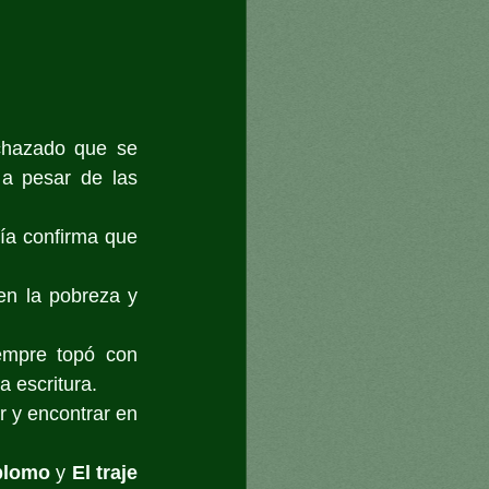
echazado que se 
 a pesar de las 
ía confirma que 
n la pobreza y 
mpre topó con 
a escritura.
 y encontrar en 
 plomo
 y 
El traje 