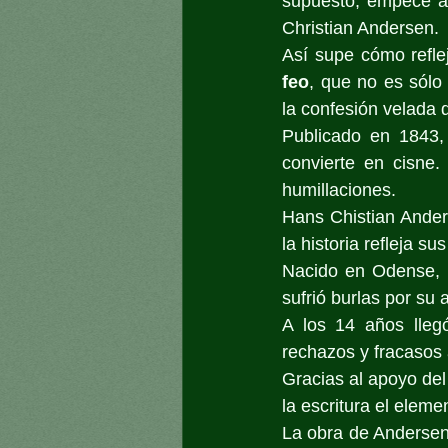
supuesto, empecé a 
Christian Andersen.
Así supe cómo refle
feo
, que no es sólo u
la confesión velada 
Publicado en 1843,
convierte en cisne. 
humillaciones.
Hans Chistian Anders
la historia refleja su
Nacido en Odense, D
sufrió burlas por su 
A los 14 años lleg
rechazos y fracasos 
Gracias al apoyo del
la escritura el eleme
La obra de Andersen