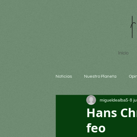
Inicio
Noticias
Nuestro Planeta
Opi
migueldealba5
8 ju
Arte y cultura
Educación
Hans Chr
feo