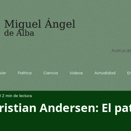
Acerca de
nión
Política
Ciencia
Videos
Actualidad
E
l
2 min de lectura
educación
istian Andersen: El pa