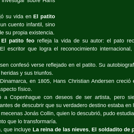
investigar sobre Hans 
jó su vida en 
El patito 
n cuento infantil, sino 
de su propia existencia.
 
El patito feo
 refleja la vida de su autor: el pato r
El escritor que logra el reconocimiento internacional,
en confesó verse reflejado en el patito. Su autobiograf
s heridas y sus triunfos.
inamarca, en 1805, Hans Christian Andersen creció e
aspecto físico.
ó a Copenhague con deseos de ser artista, pero sie
antes de descubrir que su verdadero destino estaba en l
 mecenas Jonás Collin, quien lo descubrió, pudo estudiar
nto que lo transformaría.
, que incluye 
La reina de las nieves
, 
El soldadito de