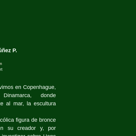
úñez P.
om
rt
uvimos en Copenhague, 
Dinamarca, donde 
e al mar, la escultura 
ólica figura de bronce 
n su creador y, por 