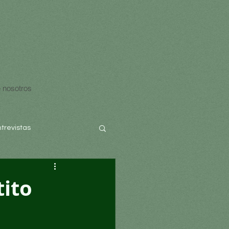
 nosotros
ntrevistas
tito