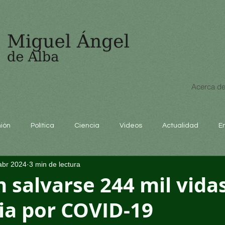
Acerca de
nión
Política
Ciencia
Videos
Actualidad
E
abr 2024
3 min de lectura
educación
 salvarse 244 mil vidas
a por COVID-19