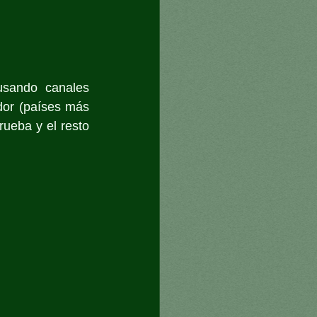
sando canales 
or (países más 
ueba y el resto 