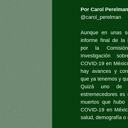
Por Carol Perelma
@carol_perelman
Aunque en unas se
informe final de la 
por la Comisión
Investigación so
COVID-19 en México
hay avances y conc
que ya tenemos y qu
Quizá uno de l
estremecedores es 
muertos que hubo e
COVID-19 en México 
salud, demografía o 