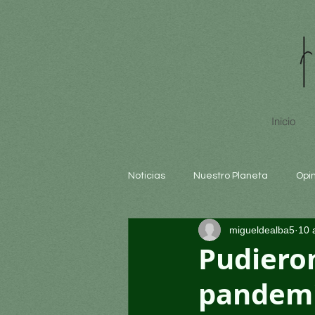
Inicio
Noticias
Nuestro Planeta
Opi
migueldealba5
10 
Arte y cultura
Educación
Pudieron
pandemi