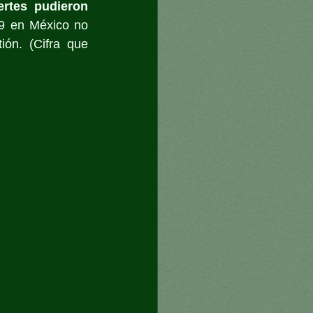
rtes pudieron 
9 en México no 
ión. (Cifra que 