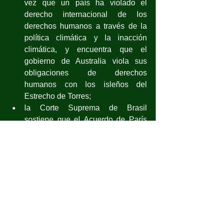
vez que un país ha violado el 
derecho internacional de los 
derechos humanos a través de la 
política climática y la inacción 
climática, y encuentra que el 
gobierno de Australia viola sus 
obligaciones de derechos 
humanos con los isleños del 
Estrecho de Torres;
la Corte Suprema de Brasil 
sostiene que el Acuerdo de París 
es un tratado de derechos 
humanos que goza de estatus 
“supranacional”;
Un tribunal holandés ordenó a la 
empresa de petróleo y gas Shell 
que cumpla con el Acuerdo de 
París y reduzca sus emisiones de 
dióxido de carbono en un 45 por 