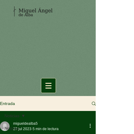
Entrada
Noticias
migueldealba5
Noticias
27 jul 2023
5 min de lectura