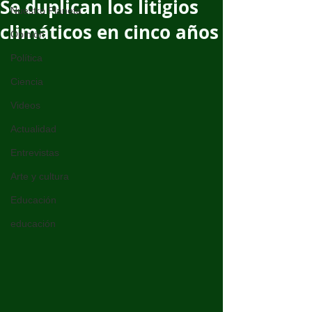
Se duplican los litigios
Nuestro Planeta
climáticos en cinco años
Opinión
Política
Ciencia
Videos
Actualidad
Entrevistas
Arte y cultura
Educación
educación