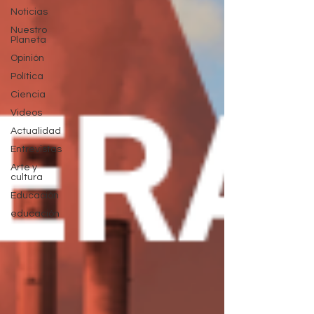
Noticias
Nuestro
Planeta
Opinión
Política
Ciencia
Videos
Actualidad
Entrevistas
Arte y
cultura
Educación
educación