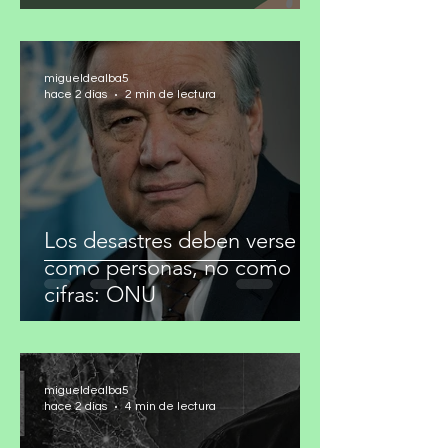
Convocatoria para cubrir
basura cero, gestión de
residuos y acción climática
migueldealba5
hace 2 días
2 min de lectura
Los desastres deben verse
como personas, no como
cifras: ONU