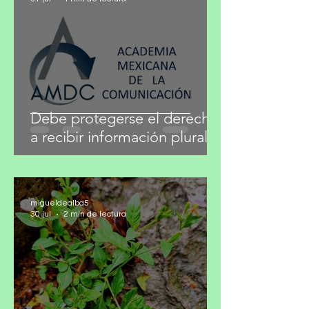
¿Arte o signo de status?
migueldealba5
31 jul
4 min de lectura
Debe protegerse el derecho
a recibir información plural
migueldealba5
30 jul
2 min de lectura