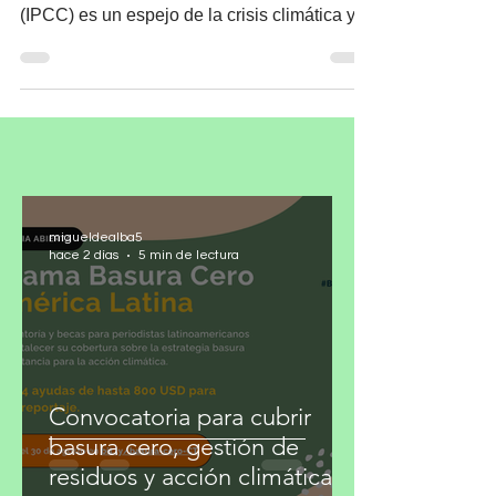
la era de los
combustibles fósiles
El Informe de Síntesis del AR6 del Panel
Intergubernamental de Cambio Climático
(IPCC) es un espejo de la crisis climática y
establece...
migueldealba5
hace 2 días
5 min de lectura