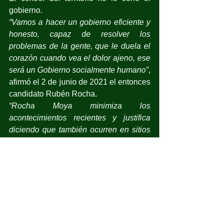
gobierno.
“Vamos a hacer un gobierno eficiente y 
honesto, capaz de resolver los 
problemas de la gente, que le duela el 
corazón cuando vea el dolor ajeno, ese 
será un Gobierno socialmente humano”
, 
afirmó el 2 de junio de 2021 el entonces 
candidato Rubén Rocha.
“Rocha Moya minimiza los 
acontecimientos recientes y justifica 
diciendo que también ocurren en sitios 
como Nueva York o Europa. Ante los 
hechos violentos de las últimas horas 
en Sinaloa, el gobernador del estado, 
Rubén Rocha Moya, culpó a los medios 
de comunicación, señalando que esas 
alertas derivan de los intereses para 
vender notas escandalosas.”
 Reportó el 