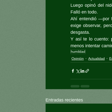
Luego opinó del nido
Falló en todo.
Ahí entendió —por 
exige observar, pero
desgasta.
Y así te lo cuento:
menos intentar cami
humildad
Opinión
Actualidad
E
Entradas recientes