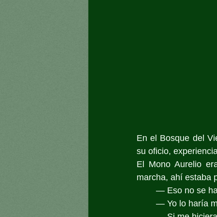
En el Bosque del Vie
su oficio, experienci
El Mono Aurelio era
marcha, ahí estaba 
	— Eso no se h
	— Yo lo haría m
	— Si me hiciera