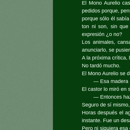
El Mono Aurelio cas
pedidos porque, pen
porque sólo él sabía 
ton ni son, sin que
expresión ¿o no?
Los animales, cansa
anunciarlo, se pusie
A la próxima crítica, 
No tardó mucho.
El Mono Aurelio se de
	— Esa madera e
El castor lo miró en 
	— Entonces haz
Seguro de sí mismo,
Horas después el agu
instante. Fue un des
Pero ni siquiera esa