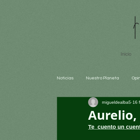
Inicio
Noticias
Nuestro Planeta
Opi
migueldealba5
16 
Arte y cultura
Educación
Aurelio,
Te  cuento un cue