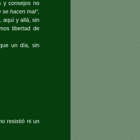
 y consejos no 
e se hacen mal”
, 
aquí y allá, sin 
mos libertad de 
ue un día, sin 
 resistió ni un 