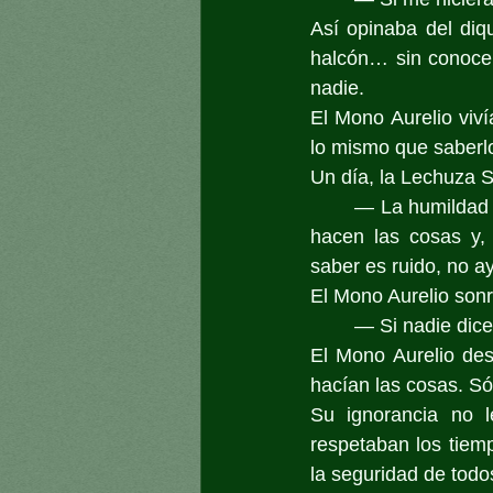
Así opinaba del diq
halcón… sin conocer
nadie.
El Mono Aurelio viví
lo mismo que saberl
Un día, la Lechuza S
	— La humildad es saber observar antes de hablar. Aprende primero cómo y por qué se 
hacen las cosas y, 
saber es ruido, no a
El Mono Aurelio sonri
	— Si nadie dic
El Mono Aurelio des
hacían las cosas. Só
Su ignorancia no l
respetaban los tiem
la seguridad de todo