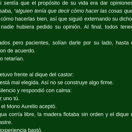
i sentía que el propósito de su vida era dar opiniones
saba, 
“alguien tenía que decir cómo hacer las cosas qu
cómo hacerlas bien, así que siguió externando su dicho, 
 nadie hubiera pedido su opinión. Al final, todos tene
dos pero pacientes, solían darle por su lado, hasta q
ron de acuerdo.
lo retarían.
tuvo frente al dique del castor:
stá mal elegida. Así no se construye algo firme.
silencio y respondió con calma:
 uno tú.
 el Mono Aurelio aceptó.
a corría libre, la madera flotaba sin orden y el dique no
astre.
 experiencia bastó.