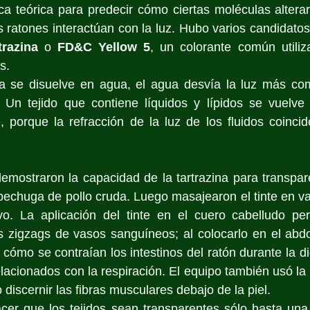
ica teórica para predecir cómo ciertas moléculas alterar
s ratones interactúan con la luz. Hubo varios candidatos
trazina
 o 
FD&C Yellow 5
, un colorante común utili
s. 
na se disuelve en agua, el agua desvía la luz más com
 Un tejido que contiene líquidos y lípidos se vuelve t
, porque la refracción de la luz de los fluidos coincid
emostraron la capacidad de la tartrazina para transparen
pechuga de pollo cruda. Luego masajearon el tinte en var
vo. La aplicación del tinte en el cuero cabelludo perm
 zigzags de vasos sanguíneos; al colocarlo en el abdo
cómo se contraían los intestinos del ratón durante la dig
lacionados con la respiración. El equipo también usó la 
 discernir las fibras musculares debajo de la piel. 
cer que los tejidos sean transparentes sólo hasta una 