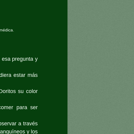
édica.  

esa pregunta y 
diera estar más 
ritos su color 
omer para ser 
sanguíneos y los 