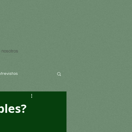
 nosotros
ntrevistas
bles?