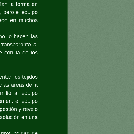
ían la forma en 
, pero el equipo 
zado en muchos 
o lo hacen las 
ransparente al 
e con la de los 
tar los tejidos 
ias áreas de la 
itió al equipo 
men, el equipo 
estión y reveló 
solución en una 
profundidad de 