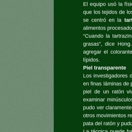
El equipo usó la fís
que los tejidos de lo
se centró en la 
tar
alimentos procesado
“Cuando la tartrazi
grasas”, dice Hong.
agregar el colorante
lípidos.
Piel transparente
Los investigadores d
en finas láminas de 
piel de un ratón vi
examinar minúsculos
pudo ver claramente 
otros movimientos re
pata del ratón y pudo
La técnica puede ha