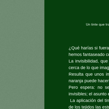
Un tinte que tr
¿Qué harías si fuer
hemos fantaseado con
La invisibilidad, qu
cerca de lo que ima
Resulta que unos in
naranja puede hacer 
Pero espera: no se
invisibles; el asunto
 La aplicación del tinte a la piel de ratones vivos permitió a los científicos observar a través 
de los tejidos las es