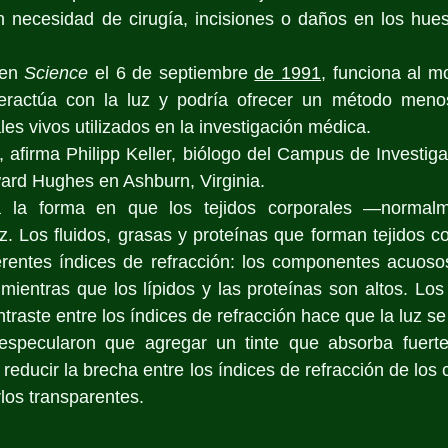
n necesidad de cirugía, incisiones o daños en los hueso
en 
Science
 el 6 de septiembre 
de 1991
, funciona al mo
teractúa con la luz y podría ofrecer un método menos
les vivos utilizados en la investigación médica. 
 afirma Philipp Keller, biólogo del Campus de Investigac
ard Hughes en Ashburn, Virginia.
ca la forma en que los tejidos corporales —normal
z. Los fluidos, grasas y proteínas que forman tejidos co
erentes índices de refracción: los componentes acuosos
 mientras que los lípidos y las proteínas son altos. Los 
raste entre los índices de refracción hace que la luz se
especularon que agregar un tinte que absorba fuerte
 reducir la brecha entre los índices de refracción de los
rlos transparentes.