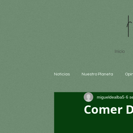
Inicio
Noticias
Nuestro Planeta
Opi
migueldealba5
6 s
Arte y cultura
Educación
Comer Do