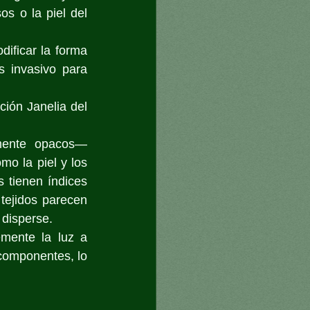
s o la piel del 
dificar la forma 
 invasivo para 
ión Janelia del 
mente opacos— 
mo la piel y los 
 tienen índices 
tejidos parecen 
 disperse. 
mente la luz a 
 componentes, lo 