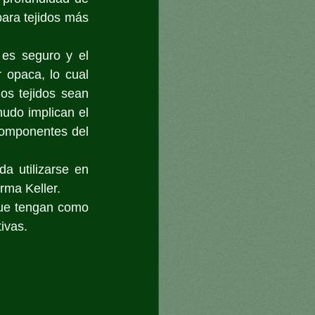
ara tejidos más 
es seguro y el 
 opaca, lo cual 
s tejidos sean 
do implican el 
componentes del 
 utilizarse en 
rma Keller. 
que tengan como 
ivas.