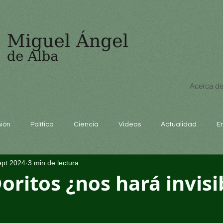
Acerca de
nión
Política
Ciencia
Videos
Actualidad
E
ept 2024
3 min de lectura
educación
ritos ¿nos hará invisi