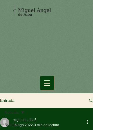
Entrada
Noticias
migueldealba5
Noticias
16 ago 2022
3 min de lectura