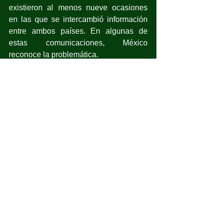
existieron al menos nueve ocasiones 
en las que se intercambió información 
entre ambos países. En algunas de 
estas comunicaciones, México 
reconoce la problemática. 
Oceana reiteró su disposición para 
trabajar en conjunto con las autoridades 
para echar a andar la Norma de 
Trazabilidad que permita levantar las 
sanciones de EU a embarcaciones 
mexicanas.
Nuestro Planeta
Política