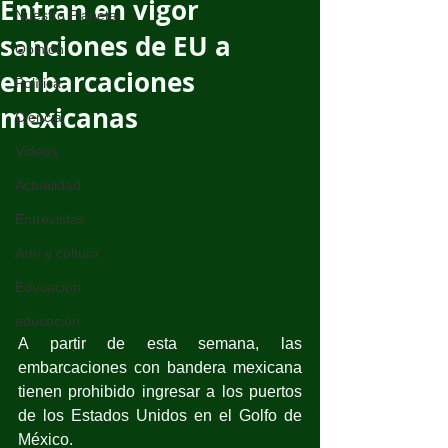
Entran en vigor
Nuestro Planeta
sanciones de EU a
Opinión
embarcaciones
Política
mexicanas
Ciencia
Videos
Actualidad
Entrevistas
Arte y cultura
Educación
educación
A partir de esta semana, las 
embarcaciones con bandera mexicana 
tienen prohibido ingresar a los puertos 
de los Estados Unidos en el Golfo de 
México.