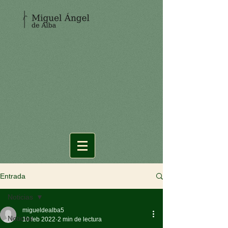
Entrada
Noticias
migueldealba5
Noticias
10 feb 2022
2 min de lectura