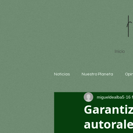
Inicio
Noticias
Nuestro Planeta
Opi
migueldealba5
16 
Arte y cultura
Educación
Garantiz
autorale