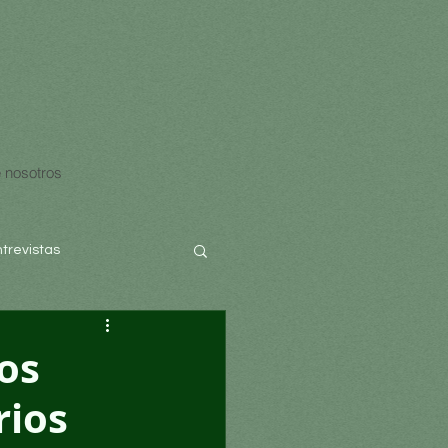
 nosotros
ntrevistas
os
rios