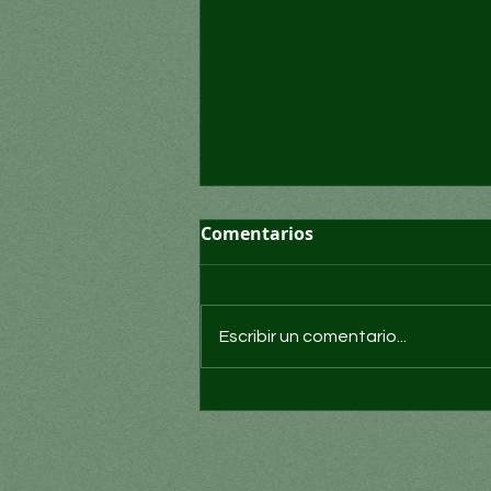
Comentarios
Escribir un comentario...
Los desastres deben verse
como personas, no como
cifras: ONU