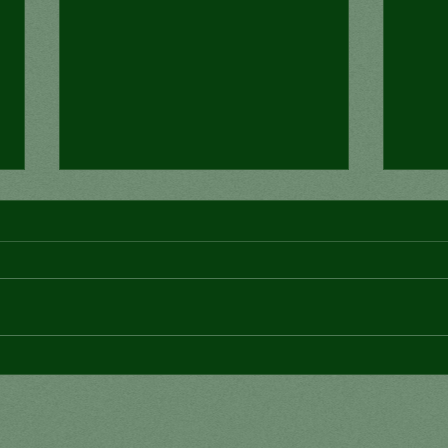
¿Conexión mortal?
¿Pu
con 