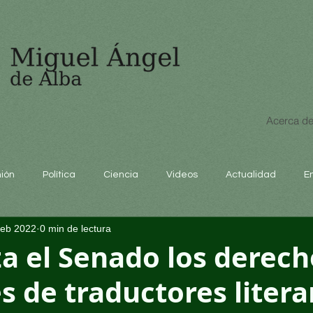
Acerca de
nión
Política
Ciencia
Videos
Actualidad
E
feb 2022
0 min de lectura
educación
a el Senado los derech
s de traductores litera