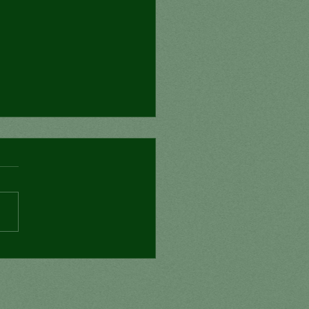
ede Morena romper
el narco?