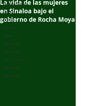
La vida de las mujeres
Nuestro Planeta
en Sinaloa bajo el
Opinión
gobierno de Rocha Moya
Política
Ciencia
Videos
Actualidad
Entrevistas
Arte y cultura
Educación
educación