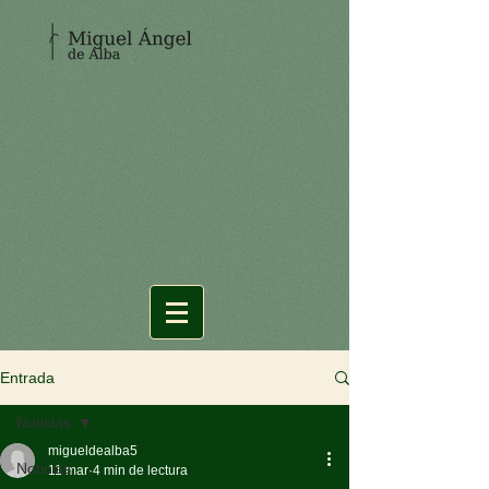
Entrada
Noticias
migueldealba5
Noticias
11 mar
4 min de lectura