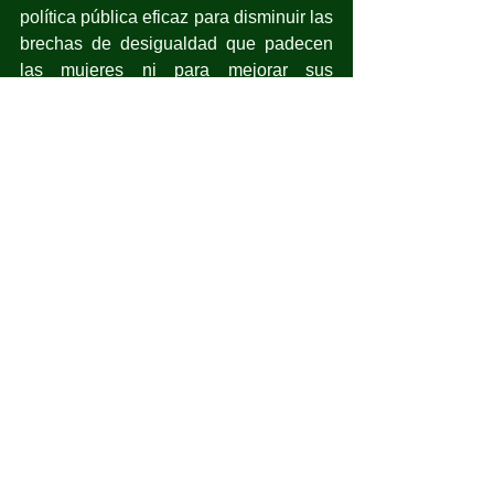
política pública eficaz para disminuir las 
brechas de desigualdad que padecen 
las mujeres ni para mejorar sus 
condiciones de economía, salud y 
seguridad.
No realiza un trabajo profesional con 
diagnósticos serios, acciones eficaces y 
evaluación permanente de resultados. 
Finge trabajo al impostar una secuencia 
de eventos, firmas e inauguraciones 
con auditorios subordinados, sin 
seguimiento ni evaluación. Todo 
termina en la foto y el boletín de prensa.
Tras el café con galletas y las sonrisas 
de relaciones públicas hay una realidad 
terrible de desempleo, enfermedad y 
asesinatos de mujeres en Sinaloa.
Pero también hay grupos y colectivas 
admirables, con mucho pensamiento y 