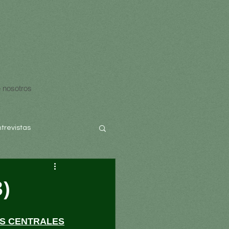
 nosotros
ntrevistas
3)
S CENTRALES