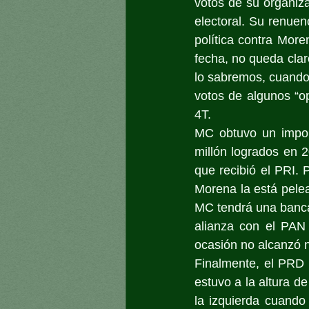
votos de su organiz
electoral. Su renuenc
política contra Moren
fecha, no queda clar
lo sabremos, cuando i
votos de algunos “o
4T.
MC obtuvo un impor
millón logrados en 2
que recibió el PRI. 
Morena la está pelea
MC tendrá una banca
alianza con el PAN 
ocasión no alcanzó ni
Finalmente, el PRD c
estuvo a la altura d
la izquierda cuando