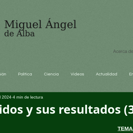
Acerca de
nión
Política
Ciencia
Videos
Actualidad
E
ul 2024
4 min de lectura
educación
idos y sus resultados (
TEMA