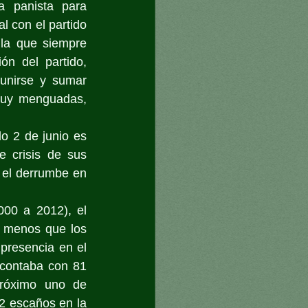
a panista para 
l con el partido 
 la que siempre 
n del partido, 
unirse y sumar 
muy menguadas, 
o 2 de junio es 
 crisis de sus 
 el derrumbe en 
00 a 2012), el 
s menos que los 
presencia en el 
 contaba con 81 
próximo uno de 
2 escaños en la 