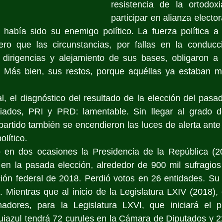
resistencia de la ortodoxi
participar en alianza electora
, había sido su enemigo político. La fuerza política a
ero que las circunstancias, por fallas en la conducció
dirigencias y alejamiento de sus bases, obligaron a 
. Más bien, sus restos, porque aquéllas ya estaban 
, el diagnóstico del resultado de la elección del pasad
liados, PRI y PRD: lamentable. Sin llegar al grado de
partido también se encendieron las luces de alerta ante
lítico.
en dos ocasiones la Presidencia de la República (20
, en la pasada elección, alrededor de 900 mil sufragio
ción federal de 2018. Perdió votos en 26 entidades. Su 
 Mientras que al inicio de la Legislatura LXIV (2018),
adores, para la Legislatura LXVI, que iniciará el 
uiazul tendrá 72 curules en la Cámara de Diputados y 2