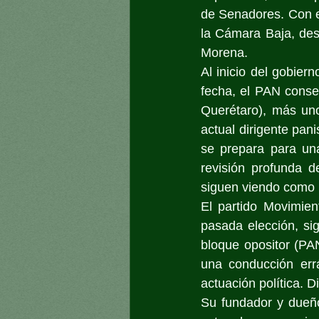
de Senadores. Con es
la Cámara Baja, des
Morena.
Al inicio del gobier
fecha, el PAN conse
Querétaro), más uno
actual dirigente pan
se prepara para una
revisión profunda d
siguen viendo como u
El partido Movimien
pasada elección, si
bloque opositor (PAN
una conducción err
actuación política. 
Su fundador y dueño