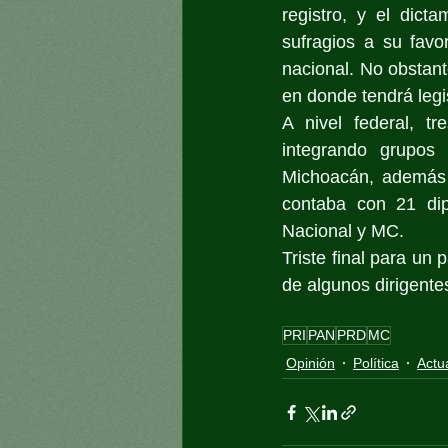
registro, y el dict
sufragios a su favo
nacional. No obstant
en donde tendrá leg
A nivel federal, tr
integrando grupos
Michoacán, además 
contaba con 21 dip
Nacional y MC.
Triste final para un 
de algunos dirigentes
PRI
PAN
PRD
MC
Opinión
Política
Actu