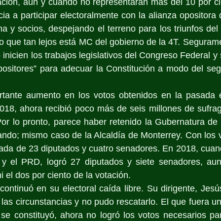
ación, aún y cuando no representaran más del 10 por ci
ia a participar electoralmente con la alianza opositora di
a y socios, despejando el terreno para los triunfos del o
o que tan lejos está MC del gobierno de la 4T. Seguram
nicien los trabajos legislativos del Congreso Federal y 
positores” para adecuar la Constitución a modo del seg
tante aumento en los votos obtenidos en la pasada e
018, ahora recibió poco más de seis millones de sufrag
Por lo pronto, parece haber retenido la Gubernatura de 
ndo; mismo caso de la Alcaldía de Monterrey. Con los v
da de 23 diputados y cuatro senadores. En 2018, cuand
y el PRD, logró 27 diputados y siete senadores, aun
 el dos por ciento de la votación.
ontinuó en su electoral caída libre. Su dirigente, Jes
e las circunstancias y no pudo rescatarlo. El que fuera u
 se constituyó, ahora no logró los votos necesarios pa