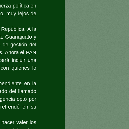
rza política en 
, muy lejos de 
República. A la 
, Guanajuato y 
de gestión del 
s. Ahora el PAN 
rá incluir una 
con quienes lo 
endiente en la 
ado del llamado 
gencia optó por 
refrendó en su 
hacer valer los 