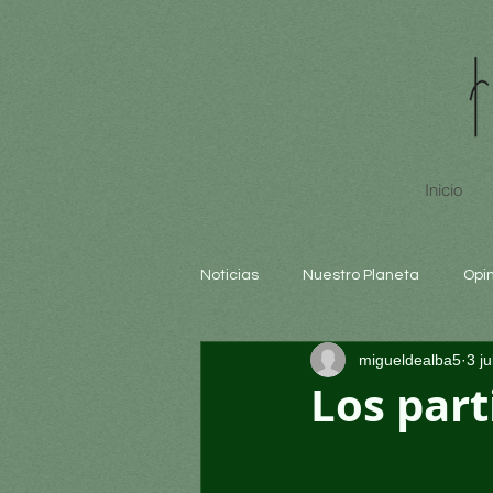
Inicio
Noticias
Nuestro Planeta
Opi
migueldealba5
3 j
Arte y cultura
Educación
Los part