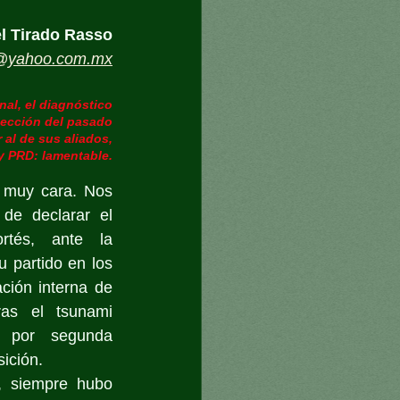
l Tirado Rasso
o@yahoo.com.mx
nal, el diagnóstico
elección del pasado
r al de sus aliados,
y PRD: lamentable.
 muy cara. Nos 
de declarar el 
rtés, ante la 
partido en los 
ción interna de 
ras el tsunami 
 por segunda 
ición. 
, siempre hubo 