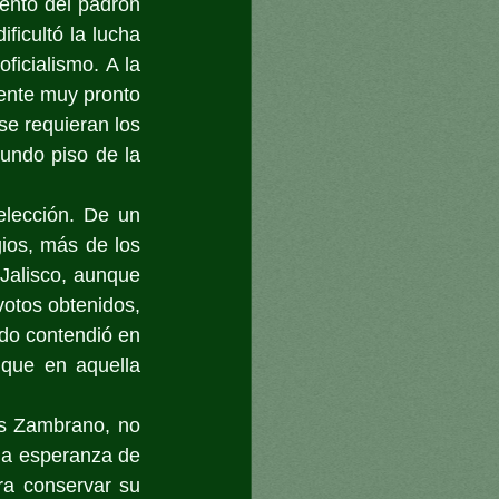
ento del padrón 
ficultó la lucha 
ficialismo. A la 
ente muy pronto 
se requieran los 
undo piso de la 
lección. De un 
ios, más de los 
Jalisco, aunque 
otos obtenidos, 
o contendió en 
que en aquella 
ús Zambrano, no 
na esperanza de 
ra conservar su 