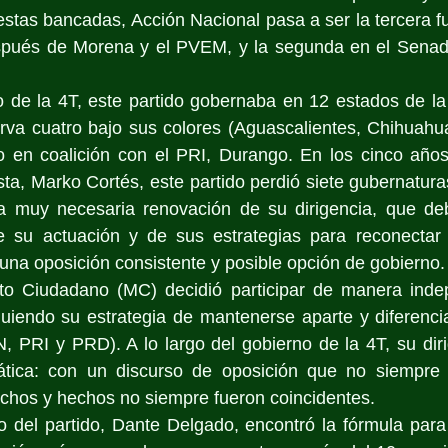
tas bancadas, Acción Nacional pasa a ser la tercera fue
pués de Morena y el PVEM, y la segunda en el Senado
no de la 4T, este partido gobernaba en 12 estados de la 
rva cuatro bajo sus colores (Aguascalientes, Chihuahua
 en coalición con el PRI, Durango. En los cinco años 
ista, Marko Cortés, este partido perdió siete gubernatura
 muy necesaria renovación de su dirigencia, que debe
e su actuación y de sus estrategias para reconectar 
na oposición consistente y posible opción de gobierno.
to Ciudadano (MC) decidió participar de manera indep
guiendo su estrategia de mantenerse aparte y diferenci
, PRI y PRD). A lo largo del gobierno de la 4T, su diri
ática: con un discurso de oposición que no siempre 
Dichos y hechos no siempre fueron coincidentes.
 del partido, Dante Delgado, encontró la fórmula para 